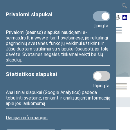
TAIS
TAR
LT
I
EN
Privalomi slapukai
Įjungta
Privalomi (seanso) slapukai naudojami e-
seimas.lrs.lt ir www.e-tar.lt svetainėse, jie reikalingi
pagrindinių svetainės funkcijų veikimui užtikrinti ir
Jūsų duotam sutikimui su slapuku išsaugoti, jei tokį
davėte. Svetainės negalės tinkamai veikti be šių
Statistika
slapukų.
Statistikos slapukai
Išjungta
Analitiniai slapukai (Google Analytics) padeda
tobulinti svetainę, renkant ir analizuojant informaciją
Pradžia
>
Statistika
>
Seimo narių balsavimų rezultatai
apie jos lankomumą.
Daugiau informacijos
Seimo narių balsavimų rezultatai