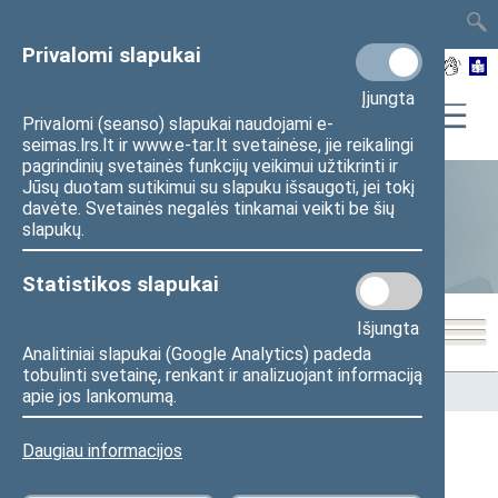
TAIS
TAR
LT
I
EN
Privalomi slapukai
Įjungta
Privalomi (seanso) slapukai naudojami e-
seimas.lrs.lt ir www.e-tar.lt svetainėse, jie reikalingi
pagrindinių svetainės funkcijų veikimui užtikrinti ir
Jūsų duotam sutikimui su slapuku išsaugoti, jei tokį
davėte. Svetainės negalės tinkamai veikti be šių
Statistika
slapukų.
Statistikos slapukai
Išjungta
Analitiniai slapukai (Google Analytics) padeda
tobulinti svetainę, renkant ir analizuojant informaciją
Pradžia
>
Statistika
>
Seimo narių balsavimų rezultatai
apie jos lankomumą.
Daugiau informacijos
Seimo narių balsavimų rezultatai