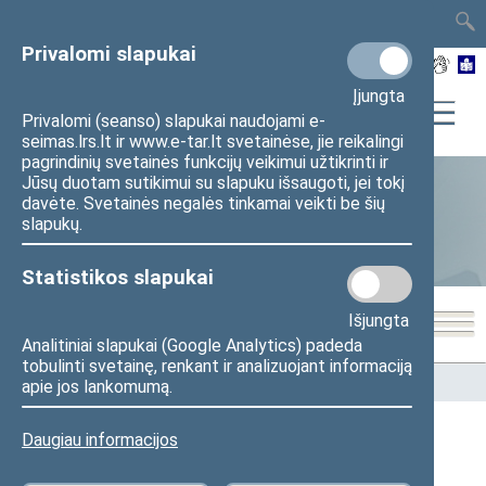
TAIS
TAR
LT
I
EN
Privalomi slapukai
Įjungta
Privalomi (seanso) slapukai naudojami e-
seimas.lrs.lt ir www.e-tar.lt svetainėse, jie reikalingi
pagrindinių svetainės funkcijų veikimui užtikrinti ir
Jūsų duotam sutikimui su slapuku išsaugoti, jei tokį
davėte. Svetainės negalės tinkamai veikti be šių
Statistika
slapukų.
Statistikos slapukai
Išjungta
Analitiniai slapukai (Google Analytics) padeda
tobulinti svetainę, renkant ir analizuojant informaciją
Pradžia
>
Statistika
>
Seimo narių balsavimų rezultatai
apie jos lankomumą.
Daugiau informacijos
Seimo narių balsavimų rezultatai