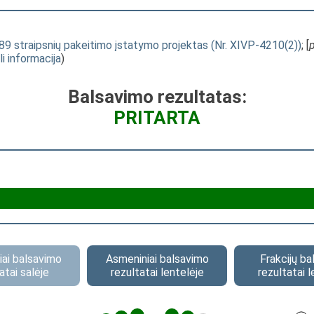
89 straipsnių pakeitimo įstatymo projektas (Nr. XIVP-4210(2))
; [
li informacija
)
Balsavimo rezultatas:
PRITARTA
ai balsavimo
Asmeniniai balsavimo
Frakcijų b
atai salėje
rezultatai lentelėje
rezultatai l