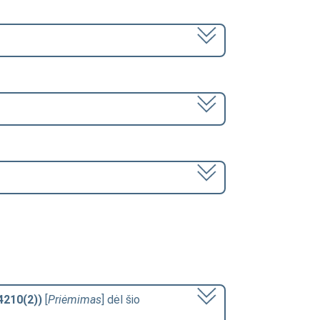
4210(2))
[
Priėmimas
] dėl šio