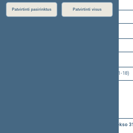
Pasirinkite kadenciją:
Patvirtinti pasirinktus
Patvirtinti visus
2024–2028 metų kadencija
Pasirinkite sesiją:
3 eilinė (2025-09-10 – 2025-12-23)
Pasirinkite posėdį:
Seimo rytinis posėdis Nr. 97 (2025-11-18)
Informacija apie posėdį:
Posėdžio eiga
Posėdžio darbotvarkė
Pasirinkite klausimą:
Administracinių nusižengimų kodekso 314
įstatymo priėmimo