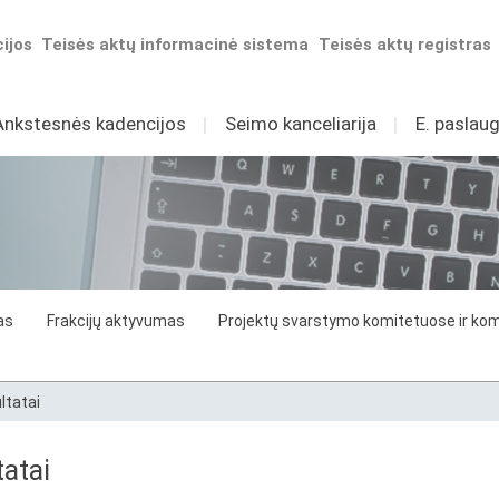
ijos
Teisės aktų informacinė sistema
Teisės aktų registras
Ankstesnės kadencijos
I
Seimo kanceliarija
I
E. paslaug
as
Frakcijų aktyvumas
Projektų svarstymo komitetuose ir komi
ltatai
atai