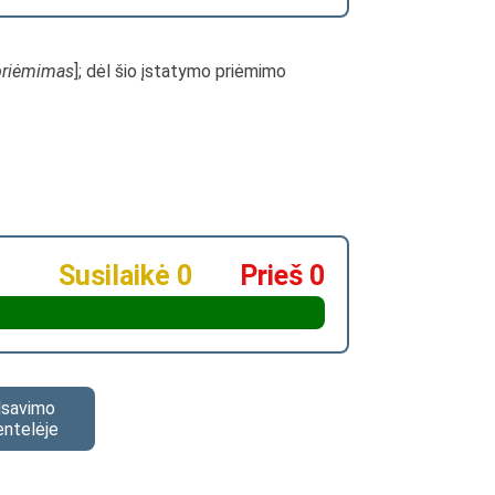
priėmimas
]; dėl šio įstatymo priėmimo
Susilaikė 0
Prieš 0
alsavimo
entelėje