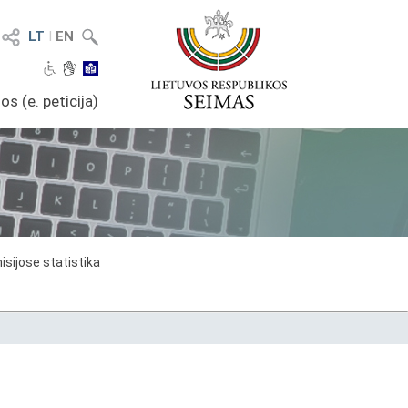
LT
I
EN
os (e. peticija)
sijose statistika