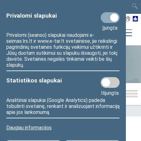
TAIS
TAR
LT
I
EN
Privalomi slapukai
Įjungta
Privalomi (seanso) slapukai naudojami e-
seimas.lrs.lt ir www.e-tar.lt svetainėse, jie reikalingi
pagrindinių svetainės funkcijų veikimui užtikrinti ir
Jūsų duotam sutikimui su slapuku išsaugoti, jei tokį
davėte. Svetainės negalės tinkamai veikti be šių
Statistika
slapukų.
Statistikos slapukai
Išjungta
Analitiniai slapukai (Google Analytics) padeda
tobulinti svetainę, renkant ir analizuojant informaciją
Pradžia
>
Statistika
>
Seimo narių balsavimų rezultatai
apie jos lankomumą.
Daugiau informacijos
Seimo narių balsavimų rezultatai