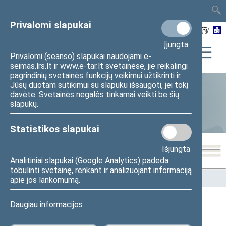
TAIS
TAR
LT
I
EN
Privalomi slapukai
Įjungta
Privalomi (seanso) slapukai naudojami e-
seimas.lrs.lt ir www.e-tar.lt svetainėse, jie reikalingi
pagrindinių svetainės funkcijų veikimui užtikrinti ir
Jūsų duotam sutikimui su slapuku išsaugoti, jei tokį
davėte. Svetainės negalės tinkamai veikti be šių
Statistika
slapukų.
Statistikos slapukai
Išjungta
Analitiniai slapukai (Google Analytics) padeda
tobulinti svetainę, renkant ir analizuojant informaciją
Pradžia
>
Statistika
>
Seimo narių balsavimų rezultatai
apie jos lankomumą.
Daugiau informacijos
Seimo narių balsavimų rezultatai