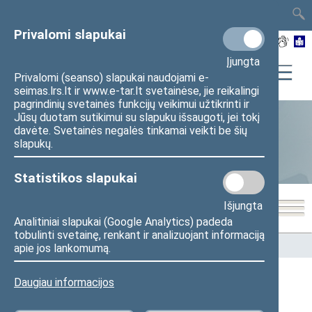
TAIS
TAR
LT
I
EN
Privalomi slapukai
Įjungta
Privalomi (seanso) slapukai naudojami e-
seimas.lrs.lt ir www.e-tar.lt svetainėse, jie reikalingi
pagrindinių svetainės funkcijų veikimui užtikrinti ir
Jūsų duotam sutikimui su slapuku išsaugoti, jei tokį
davėte. Svetainės negalės tinkamai veikti be šių
Statistika
slapukų.
Statistikos slapukai
Išjungta
Analitiniai slapukai (Google Analytics) padeda
tobulinti svetainę, renkant ir analizuojant informaciją
Pradžia
>
Statistika
>
Seimo narių balsavimų rezultatai
apie jos lankomumą.
Daugiau informacijos
Seimo narių balsavimų rezultatai