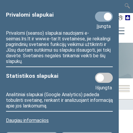
TAIS
TAR
LT
I
EN
Privalomi slapukai
Įjungta
Privalomi (seanso) slapukai naudojami e-
seimas.lrs.lt ir www.e-tar.lt svetainėse, jie reikalingi
pagrindinių svetainės funkcijų veikimui užtikrinti ir
Jūsų duotam sutikimui su slapuku išsaugoti, jei tokį
davėte. Svetainės negalės tinkamai veikti be šių
Statistika
slapukų.
Statistikos slapukai
Išjungta
Analitiniai slapukai (Google Analytics) padeda
tobulinti svetainę, renkant ir analizuojant informaciją
Pradžia
>
Statistika
>
Seimo narių balsavimų rezultatai
apie jos lankomumą.
Daugiau informacijos
Seimo narių balsavimų rezultatai