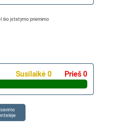
dėl šio įstatymo priėmimo
Susilaikė 0
Prieš 0
alsavimo
entelėje