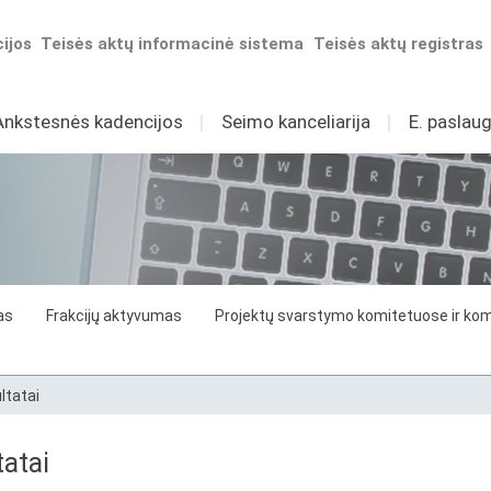
ijos
Teisės aktų informacinė sistema
Teisės aktų registras
Ankstesnės kadencijos
I
Seimo kanceliarija
I
E. paslaug
as
Frakcijų aktyvumas
Projektų svarstymo komitetuose ir komi
ltatai
atai