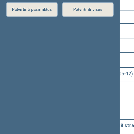
Pasirinkite kadenciją:
Patvirtinti pasirinktus
Patvirtinti visus
2024–2028 metų kadencija
Pasirinkite sesiją:
4 eilinė (2026-03-10 – 2026-07-14)
Pasirinkite posėdį:
Seimo rytinis posėdis Nr. 144 (2026-05-12)
Informacija apie posėdį:
Posėdžio eiga
Posėdžio darbotvarkė
Pasirinkite klausimą:
Metrologijos įstatymo Nr. I-1452 38 str
priėmimo