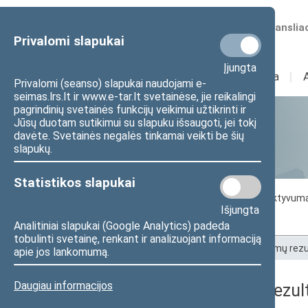
Numatomos transliac
Privalomi slapukai
Įjungta
Sudėtis
I
Veikla
I
Privalomi (seanso) slapukai naudojami e-
seimas.lrs.lt ir www.e-tar.lt svetainėse, jie reikalingi
pagrindinių svetainės funkcijų veikimui užtikrinti ir
Jūsų duotam sutikimui su slapuku išsaugoti, jei tokį
Statistika
davėte. Svetainės negalės tinkamai veikti be šių
slapukų.
Statistikos slapukai
Seimo darbo statistika
Seimo narių aktyvum
Išjungta
Seimo narių balsavimų rezultatai
Analitiniai slapukai (Google Analytics) padeda
tobulinti svetainę, renkant ir analizuojant informaciją
Pradžia
>
Statistika
>
Seimo narių balsavimų rezu
apie jos lankomumą.
Daugiau informacijos
Seimo narių balsavimų rezult