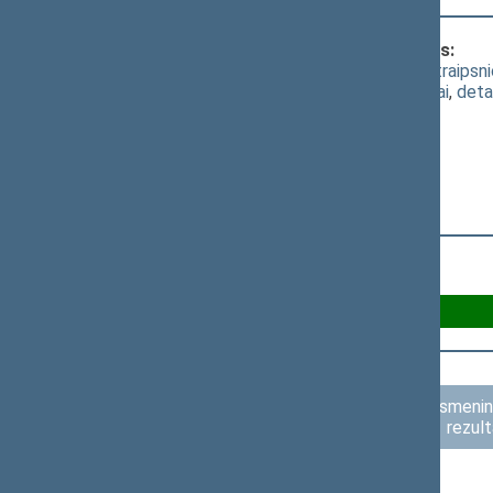
Klausimas, dėl kurio vyko balsavimas:
Metrologijos įstatymo Nr. I-1452 38 straipsn
(
dokumento tekstas
,
susiję dokumentai
,
deta
Už 107
Asmenini
rezult