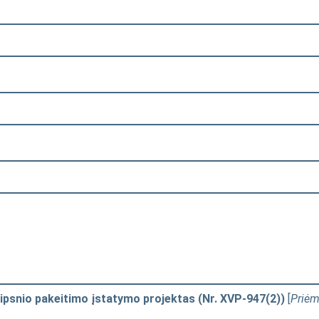
aipsnio pakeitimo įstatymo projektas (Nr. XVP-947(2))
[
Priė