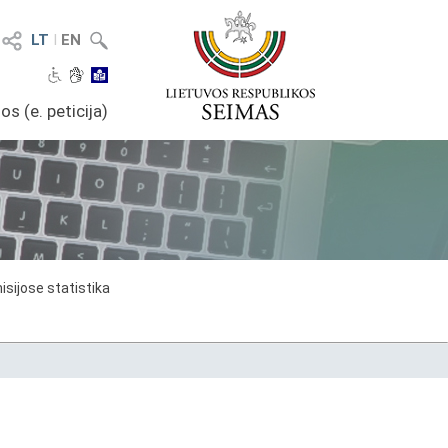
LT
I
EN
os (e. peticija)
sijose statistika