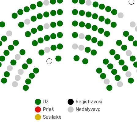
Už
Registravosi
Prieš
Nedalyvavo
Susilaikė