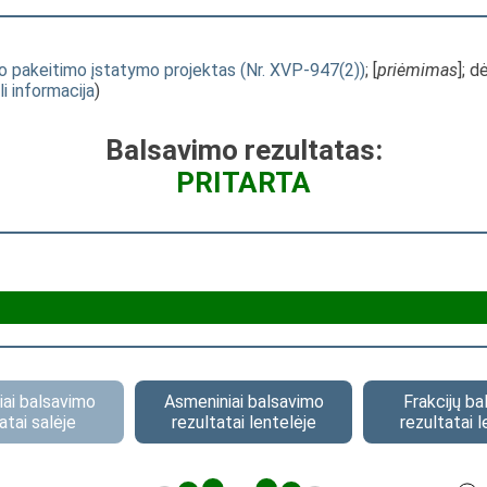
io pakeitimo įstatymo projektas (Nr. XVP-947(2))
; [
priėmimas
]; 
li informacija
)
Balsavimo rezultatas:
PRITARTA
ai balsavimo
Asmeniniai balsavimo
Frakcijų b
atai salėje
rezultatai lentelėje
rezultatai l