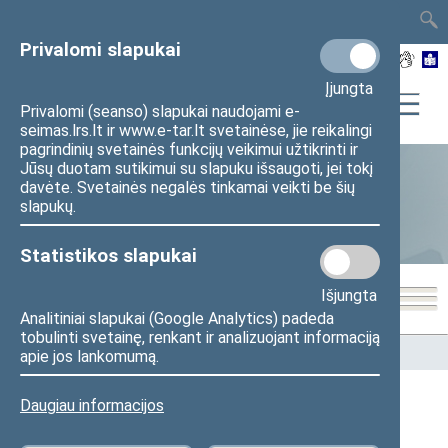
TAIS
TAR
LT
I
EN
Privalomi slapukai
Įjungta
Privalomi (seanso) slapukai naudojami e-
seimas.lrs.lt ir www.e-tar.lt svetainėse, jie reikalingi
pagrindinių svetainės funkcijų veikimui užtikrinti ir
Jūsų duotam sutikimui su slapuku išsaugoti, jei tokį
davėte. Svetainės negalės tinkamai veikti be šių
Statistika
slapukų.
Statistikos slapukai
Išjungta
Analitiniai slapukai (Google Analytics) padeda
tobulinti svetainę, renkant ir analizuojant informaciją
Pradžia
>
Statistika
>
Seimo narių balsavimų rezultatai
apie jos lankomumą.
Daugiau informacijos
Seimo narių balsavimų rezultatai