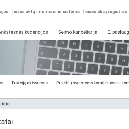
ijos
Teisės aktų informacinė sistema
Teisės aktų registras
Ankstesnės kadencijos
I
Seimo kanceliarija
I
E. paslaug
as
Frakcijų aktyvumas
Projektų svarstymo komitetuose ir komi
ltatai
atai