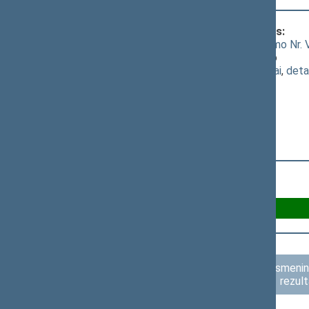
Klausimas, dėl kurio vyko balsavimas:
Autorių teisių ir gretutinių teisių įstatymo Nr
[
priėmimas
]; dėl šio įstatymo priėmimo
(
dokumento tekstas
,
susiję dokumentai
,
deta
Už 96
Asmenini
rezult