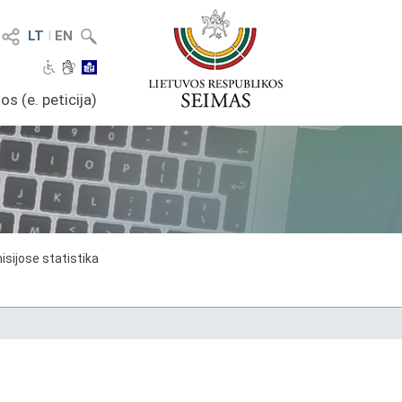
LT
I
EN
os (e. peticija)
sijose statistika