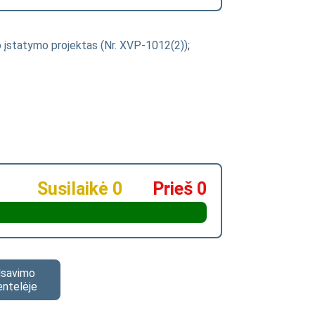
imo įstatymo projektas (Nr. XVP-1012(2))
;
Susilaikė 0
Prieš 0
alsavimo
entelėje