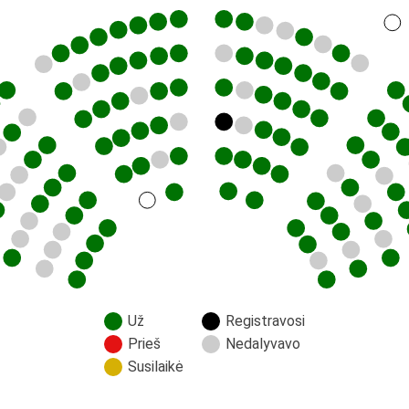
Už
Registravosi
Prieš
Nedalyvavo
Susilaikė