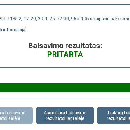
. VIII-1185 2, 17, 20, 20-1, 25, 72-30, 96 ir 106 straipsnių pakeit
li informacija
)
Balsavimo rezultatas:
PRITARTA
ai balsavimo
Asmeniniai balsavimo
Frakcijų b
atai salėje
rezultatai lentelėje
rezultatai l