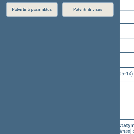
Pasirinkite kadenciją:
Patvirtinti pasirinktus
Patvirtinti visus
2024–2028 metų kadencija
Pasirinkite sesiją:
4 eilinė (2026-03-10 – 2026-07-14)
Pasirinkite posėdį:
Seimo rytinis posėdis Nr. 146 (2026-05-14)
Informacija apie posėdį:
Posėdžio eiga
Posėdžio darbotvarkė
Pasirinkite klausimą:
Autorių teisių ir gretutinių teisių įstaty
projektas (Nr. XVP-1012(2))
[
Priėmimas
]