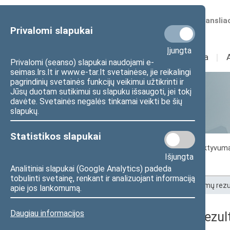
Numatomos transliac
Privalomi slapukai
Įjungta
Sudėtis
I
Veikla
I
Privalomi (seanso) slapukai naudojami e-
seimas.lrs.lt ir www.e-tar.lt svetainėse, jie reikalingi
pagrindinių svetainės funkcijų veikimui užtikrinti ir
Jūsų duotam sutikimui su slapuku išsaugoti, jei tokį
Statistika
davėte. Svetainės negalės tinkamai veikti be šių
slapukų.
Statistikos slapukai
Seimo darbo statistika
Seimo narių aktyvum
Išjungta
Seimo narių balsavimų rezultatai
Analitiniai slapukai (Google Analytics) padeda
tobulinti svetainę, renkant ir analizuojant informaciją
Pradžia
>
Statistika
>
Seimo narių balsavimų rezu
apie jos lankomumą.
Daugiau informacijos
Seimo narių balsavimų rezult