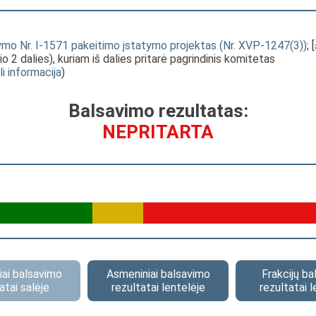
tatymo Nr. I-1571 pakeitimo įstatymo projektas (Nr. XVP-1247(3))
; [
 2 dalies), kuriam iš dalies pritarė pagrindinis komitetas
li informacija
)
Balsavimo rezultatas:
NEPRITARTA
ai balsavimo
Asmeniniai balsavimo
Frakcijų b
atai salėje
rezultatai lentelėje
rezultatai l