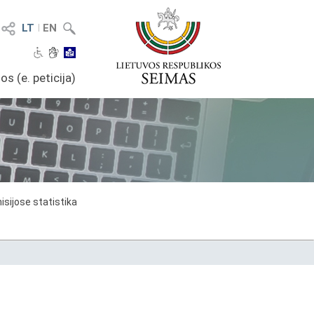
LT
I
EN
os (e. peticija)
sijose statistika