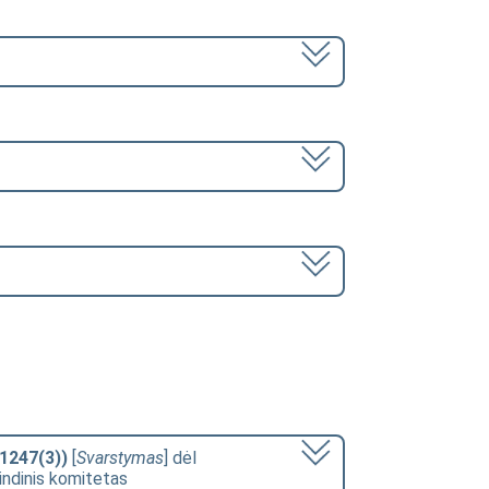
-1247(3))
[
Svarstymas
] dėl
rindinis komitetas