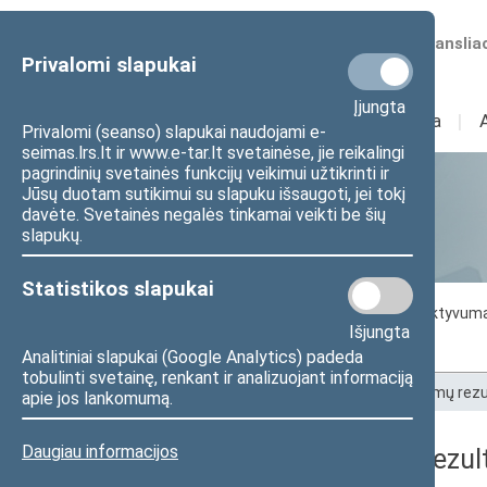
Numatomos transliac
Privalomi slapukai
Įjungta
Sudėtis
I
Veikla
I
Privalomi (seanso) slapukai naudojami e-
seimas.lrs.lt ir www.e-tar.lt svetainėse, jie reikalingi
pagrindinių svetainės funkcijų veikimui užtikrinti ir
Jūsų duotam sutikimui su slapuku išsaugoti, jei tokį
Statistika
davėte. Svetainės negalės tinkamai veikti be šių
slapukų.
Statistikos slapukai
Seimo darbo statistika
Seimo narių aktyvum
Išjungta
Seimo narių balsavimų rezultatai
Analitiniai slapukai (Google Analytics) padeda
tobulinti svetainę, renkant ir analizuojant informaciją
Pradžia
>
Statistika
>
Seimo narių balsavimų rezu
apie jos lankomumą.
Daugiau informacijos
Seimo narių balsavimų rezult