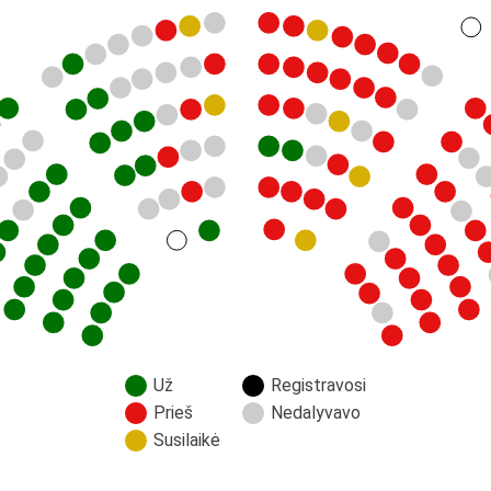
Už
Registravosi
Prieš
Nedalyvavo
Susilaikė