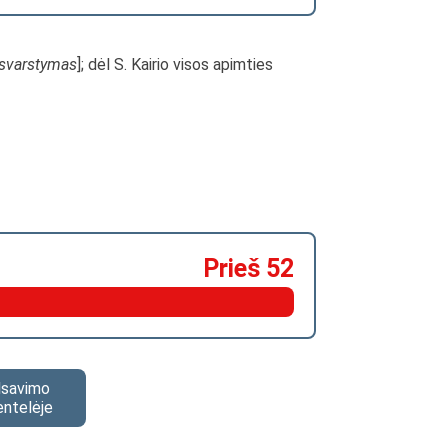
svarstymas
]; dėl S. Kairio visos apimties
Prieš 52
alsavimo
entelėje