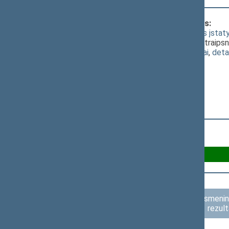
Klausimas, dėl kurio vyko balsavimas:
Lietuvos nacionalinio radijo ir televizijos įs
pasiūlymo (dėl keičiamo įstatymo 10 straipsnio
(
dokumento tekstas
,
susiję dokumentai
,
deta
Už 41
Susilaikė 7
Asmenini
rezult