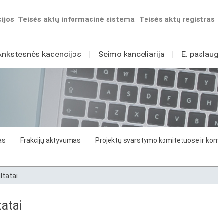
ijos
Teisės aktų informacinė sistema
Teisės aktų registras
Ankstesnės kadencijos
I
Seimo kanceliarija
I
E. paslaug
as
Frakcijų aktyvumas
Projektų svarstymo komitetuose ir komi
ltatai
atai