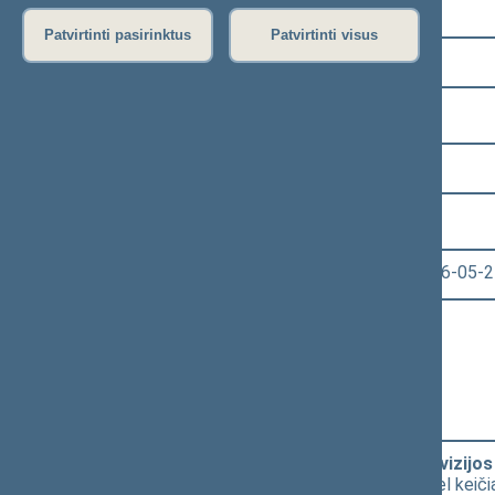
Pasirinkite kadenciją:
Patvirtinti pasirinktus
Patvirtinti visus
2024–2028 metų kadencija
Pasirinkite sesiją:
4 eilinė (2026-03-10 – 2026-07-14)
Pasirinkite posėdį:
Seimo vakarinis posėdis Nr. 151 (2026-05-2
Informacija apie posėdį:
Posėdžio eiga
Posėdžio darbotvarkė
Pasirinkite klausimą:
Lietuvos nacionalinio radijo ir televizij
S. Kairio visos apimties pasiūlymo (dėl keiči