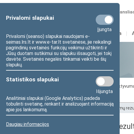
Numatomos transliac
Privalomi slapukai
Įjungta
Sudėtis
I
Veikla
I
Privalomi (seanso) slapukai naudojami e-
seimas.lrs.lt ir www.e-tar.lt svetainėse, jie reikalingi
pagrindinių svetainės funkcijų veikimui užtikrinti ir
Jūsų duotam sutikimui su slapuku išsaugoti, jei tokį
Statistika
davėte. Svetainės negalės tinkamai veikti be šių
slapukų.
Statistikos slapukai
Seimo darbo statistika
Seimo narių aktyvum
Išjungta
Seimo narių balsavimų rezultatai
Analitiniai slapukai (Google Analytics) padeda
tobulinti svetainę, renkant ir analizuojant informaciją
Pradžia
>
Statistika
>
Seimo narių balsavimų rezu
apie jos lankomumą.
Daugiau informacijos
Seimo narių balsavimų rezult