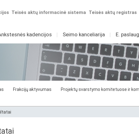
ijos
Teisės aktų informacinė sistema
Teisės aktų registras
Ankstesnės kadencijos
I
Seimo kanceliarija
I
E. paslaug
as
Frakcijų aktyvumas
Projektų svarstymo komitetuose ir komi
ltatai
atai