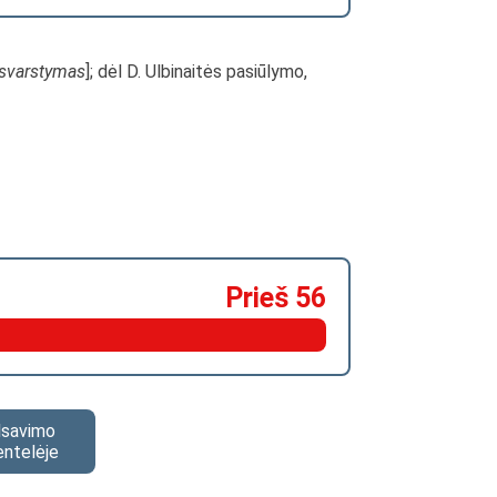
svarstymas
]; dėl D. Ulbinaitės pasiūlymo,
Prieš 56
alsavimo
entelėje