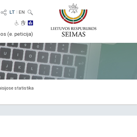
LT
I
EN
os (e. peticija)
sijose statistika