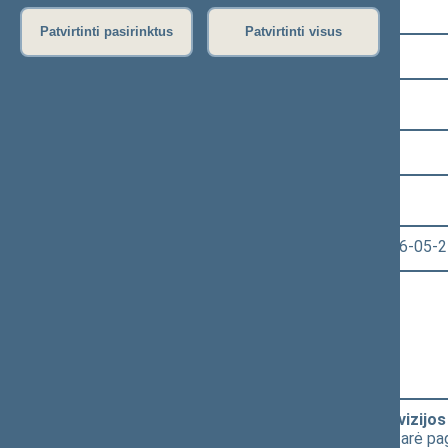
Pasirinkite kadenciją:
Patvirtinti pasirinktus
Patvirtinti visus
2024–2028 metų kadencija
Pasirinkite sesiją:
4 eilinė (2026-03-10 – 2026-07-14)
Pasirinkite posėdį:
Seimo vakarinis posėdis Nr. 151 (2026-05-2
Informacija apie posėdį:
Posėdžio eiga
Posėdžio darbotvarkė
Pasirinkite klausimą:
Lietuvos nacionalinio radijo ir televizij
D. Ulbinaitės pasiūlymo, kuriam nepritarė pa