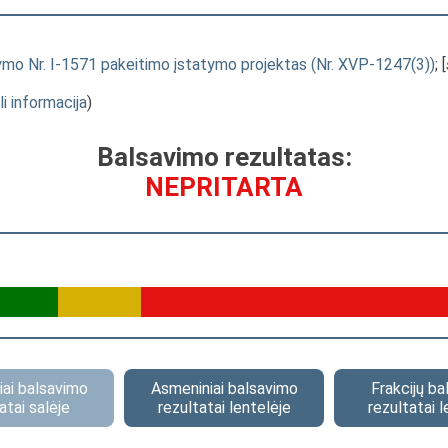
tatymo Nr. I-1571 pakeitimo įstatymo projektas (Nr. XVP-1247(3))
; [
li informacija
)
Balsavimo rezultatas:
NEPRITARTA
ai balsavimo
Asmeniniai balsavimo
Frakcijų b
atai salėje
rezultatai lentelėje
rezultatai l