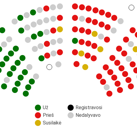
Už
Registravosi
Prieš
Nedalyvavo
Susilaikė