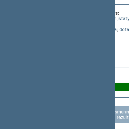
Klausimas, dėl kurio vyko balsavimas:
Lietuvos nacionalinio radijo ir televizijos įs
kuriam nepritarė pagrindinis komitetas
(
dokumento tekstas
,
susiję dokumentai
,
deta
Už 33
Susilaikė 8
Asmenini
rezult