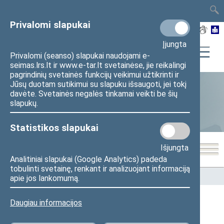
TAIS
TAR
LT
I
EN
Privalomi slapukai
Įjungta
Privalomi (seanso) slapukai naudojami e-
seimas.lrs.lt ir www.e-tar.lt svetainėse, jie reikalingi
pagrindinių svetainės funkcijų veikimui užtikrinti ir
Jūsų duotam sutikimui su slapuku išsaugoti, jei tokį
davėte. Svetainės negalės tinkamai veikti be šių
Statistika
slapukų.
Statistikos slapukai
Išjungta
Analitiniai slapukai (Google Analytics) padeda
tobulinti svetainę, renkant ir analizuojant informaciją
Pradžia
>
Statistika
>
Seimo narių balsavimų rezultatai
apie jos lankomumą.
Daugiau informacijos
Seimo narių balsavimų rezultatai