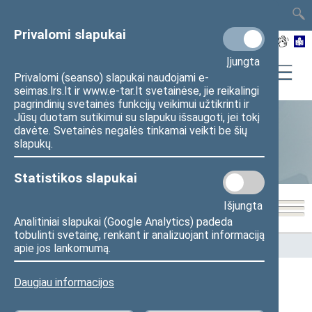
TAIS
TAR
LT
I
EN
Privalomi slapukai
Įjungta
Privalomi (seanso) slapukai naudojami e-
seimas.lrs.lt ir www.e-tar.lt svetainėse, jie reikalingi
pagrindinių svetainės funkcijų veikimui užtikrinti ir
Jūsų duotam sutikimui su slapuku išsaugoti, jei tokį
davėte. Svetainės negalės tinkamai veikti be šių
Statistika
slapukų.
Statistikos slapukai
Išjungta
Analitiniai slapukai (Google Analytics) padeda
tobulinti svetainę, renkant ir analizuojant informaciją
Pradžia
>
Statistika
>
Seimo narių balsavimų rezultatai
apie jos lankomumą.
Daugiau informacijos
Seimo narių balsavimų rezultatai