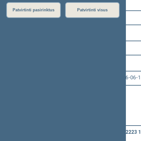
Pasirinkite kadenciją:
Patvirtinti pasirinktus
Patvirtinti visus
2024–2028 metų kadencija
Pasirinkite sesiją:
4 eilinė (2026-03-10 – 2026-07-14)
Pasirinkite posėdį:
Seimo vakarinis posėdis Nr. 159 (2026-06-1
Informacija apie posėdį:
Posėdžio eiga
Posėdžio darbotvarkė
Pasirinkite klausimą:
Aplinkos apsaugos įstatymo Nr. I-2223 1
įstatymo priėmimo