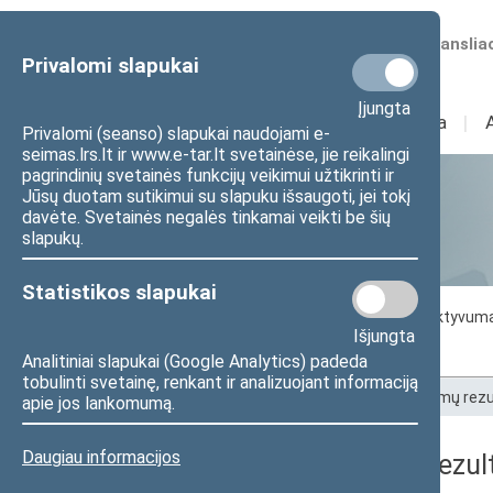
Numatomos transliac
Privalomi slapukai
Įjungta
Sudėtis
I
Veikla
I
Privalomi (seanso) slapukai naudojami e-
seimas.lrs.lt ir www.e-tar.lt svetainėse, jie reikalingi
pagrindinių svetainės funkcijų veikimui užtikrinti ir
Jūsų duotam sutikimui su slapuku išsaugoti, jei tokį
Statistika
davėte. Svetainės negalės tinkamai veikti be šių
slapukų.
Statistikos slapukai
Seimo darbo statistika
Seimo narių aktyvum
Išjungta
Seimo narių balsavimų rezultatai
Analitiniai slapukai (Google Analytics) padeda
tobulinti svetainę, renkant ir analizuojant informaciją
Pradžia
>
Statistika
>
Seimo narių balsavimų rezu
apie jos lankomumą.
Daugiau informacijos
Seimo narių balsavimų rezult