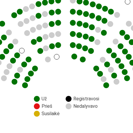
Už
Registravosi
Prieš
Nedalyvavo
Susilaikė