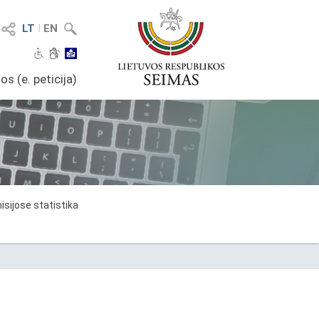
LT
I
EN
os (e. peticija)
sijose statistika