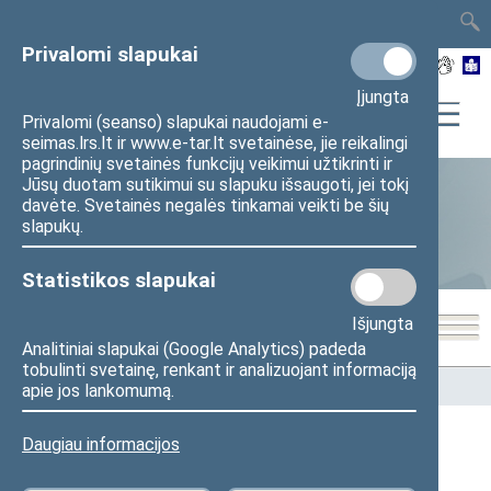
TAIS
TAR
LT
I
EN
Privalomi slapukai
Įjungta
Privalomi (seanso) slapukai naudojami e-
seimas.lrs.lt ir www.e-tar.lt svetainėse, jie reikalingi
pagrindinių svetainės funkcijų veikimui užtikrinti ir
Jūsų duotam sutikimui su slapuku išsaugoti, jei tokį
davėte. Svetainės negalės tinkamai veikti be šių
Statistika
slapukų.
Statistikos slapukai
Išjungta
Analitiniai slapukai (Google Analytics) padeda
tobulinti svetainę, renkant ir analizuojant informaciją
Pradžia
>
Statistika
>
Seimo narių balsavimų rezultatai
apie jos lankomumą.
Daugiau informacijos
Seimo narių balsavimų rezultatai