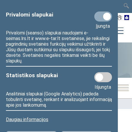
TAIS
TAR
LT
I
EN
Privalomi slapukai
Įjungta
Privalomi (seanso) slapukai naudojami e-
seimas.lrs.lt ir www.e-tar.lt svetainėse, jie reikalingi
pagrindinių svetainės funkcijų veikimui užtikrinti ir
Jūsų duotam sutikimui su slapuku išsaugoti, jei tokį
davėte. Svetainės negalės tinkamai veikti be šių
Statistika
slapukų.
Statistikos slapukai
Išjungta
Analitiniai slapukai (Google Analytics) padeda
tobulinti svetainę, renkant ir analizuojant informaciją
Pradžia
>
Statistika
>
Seimo narių balsavimų rezultatai
apie jos lankomumą.
Daugiau informacijos
Seimo narių balsavimų rezultatai