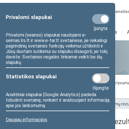
Numatomos transliac
Privalomi slapukai
Įjungta
Sudėtis
I
Veikla
I
Privalomi (seanso) slapukai naudojami e-
seimas.lrs.lt ir www.e-tar.lt svetainėse, jie reikalingi
pagrindinių svetainės funkcijų veikimui užtikrinti ir
Jūsų duotam sutikimui su slapuku išsaugoti, jei tokį
Statistika
davėte. Svetainės negalės tinkamai veikti be šių
slapukų.
Statistikos slapukai
Seimo darbo statistika
Seimo narių aktyvum
Išjungta
Seimo narių balsavimų rezultatai
Analitiniai slapukai (Google Analytics) padeda
tobulinti svetainę, renkant ir analizuojant informaciją
Pradžia
>
Statistika
>
Seimo narių balsavimų rezu
apie jos lankomumą.
Daugiau informacijos
Seimo narių balsavimų rezult