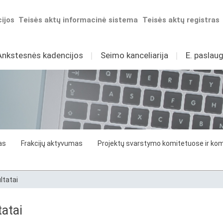
ijos
Teisės aktų informacinė sistema
Teisės aktų registras
Ankstesnės kadencijos
I
Seimo kanceliarija
I
E. paslaug
as
Frakcijų aktyvumas
Projektų svarstymo komitetuose ir komi
ltatai
atai