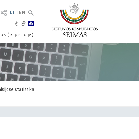
LT
I
EN
os (e. peticija)
sijose statistika