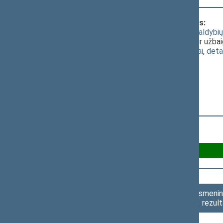
Klausimas, dėl kurio vyko balsavimas:
2019 metų valstybės biudžeto ir savivaldybių b
pirmininkės pasiūlymo pratęsti posėdį ir užbai
(
dokumento tekstas
,
susiję dokumentai
,
deta
Už 80
Asmenini
rezult