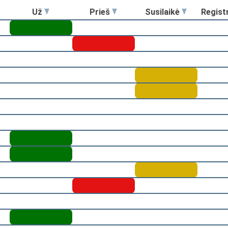
Už
Prieš
Susilaikė
Regist