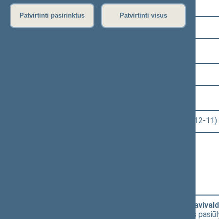
Pasirinkite kadenciją:
Patvirtinti pasirinktus
Patvirtinti visus
2016–2020 metų kadencija
Pasirinkite sesiją:
5 eilinė (2018-09-10 – 2019-02-14)
Pasirinkite posėdį:
Seimo rytinis posėdis Nr. 244 (2018-12-11)
Informacija apie posėdį:
Posėdžio eiga
Posėdžio darbotvarkė
Pasirinkite klausimą:
2019 metų valstybės biudžeto ir savivaldy
[
Priėmimas
] dėl posėdžio pirmininkės pasiūl