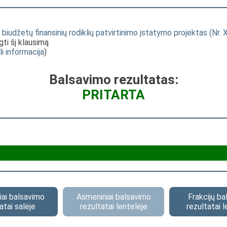
iudžetų finansinių rodiklių patvirtinimo įstatymo projektas (Nr. 
gti šį klausimą
li informacija
)
Balsavimo rezultatas:
PRITARTA
ai balsavimo
Asmeniniai balsavimo
Frakcijų b
atai salėje
rezultatai lentelėje
rezultatai l