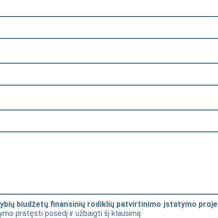
bių biudžetų finansinių rodiklių patvirtinimo įstatymo proje
ymo pratęsti posėdį ir užbaigti šį klausimą