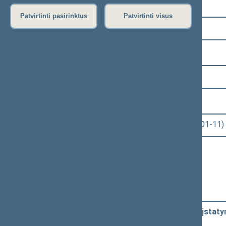
Pasirinkite kadenciją:
Patvirtinti pasirinktus
Patvirtinti visus
2016–2020 metų kadencija
Pasirinkite sesiją:
5 eilinė (2018-09-10 – 2019-02-14)
Pasirinkite posėdį:
Seimo rytinis posėdis Nr. 252 (2019-01-11)
Informacija apie posėdį:
Posėdžio eiga
Posėdžio darbotvarkė
Pasirinkite klausimą:
Visuomenės sveikatos priežiūros įstatym
dėl įstatymo priėmimo