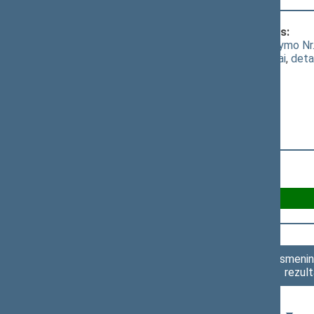
Klausimas, dėl kurio vyko balsavimas:
Visuomenės sveikatos priežiūros įstatymo Nr.
(
dokumento tekstas
,
susiję dokumentai
,
deta
Už 79
Asmenini
rezult