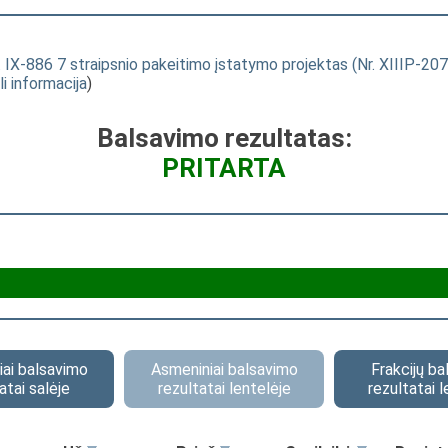
 IX-886 7 straipsnio pakeitimo įstatymo projektas (Nr. XIIIP-207
li informacija
)
Balsavimo rezultatas:
PRITARTA
ai balsavimo
Asmeniniai balsavimo
Frakcijų b
atai salėje
rezultatai lentelėje
rezultatai l