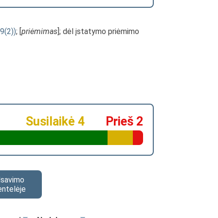
9(2))
; [
priėmimas
]; dėl įstatymo priėmimo
Susilaikė 4
Prieš 2
alsavimo
entelėje