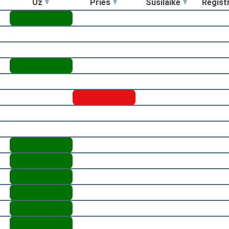
Už
Prieš
Susilaikė
Regist