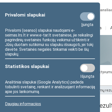
Numatomos transliac
Privalomi slapukai
Įjungta
Sudėtis
I
Veikla
I
Privalomi (seanso) slapukai naudojami e-
seimas.lrs.lt ir www.e-tar.lt svetainėse, jie reikalingi
pagrindinių svetainės funkcijų veikimui užtikrinti ir
Jūsų duotam sutikimui su slapuku išsaugoti, jei tokį
Statistika
davėte. Svetainės negalės tinkamai veikti be šių
slapukų.
Statistikos slapukai
Seimo darbo statistika
Seimo narių aktyvum
Išjungta
Seimo narių balsavimų rezultatai
Analitiniai slapukai (Google Analytics) padeda
tobulinti svetainę, renkant ir analizuojant informaciją
Pradžia
>
Statistika
>
Seimo narių balsavimų rezu
apie jos lankomumą.
Daugiau informacijos
Seimo narių balsavimų rezult