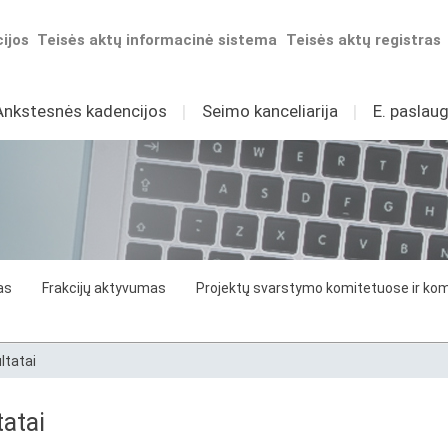
ijos
Teisės aktų informacinė sistema
Teisės aktų registras
Ankstesnės kadencijos
I
Seimo kanceliarija
I
E. paslaug
as
Frakcijų aktyvumas
Projektų svarstymo komitetuose ir komi
ltatai
atai