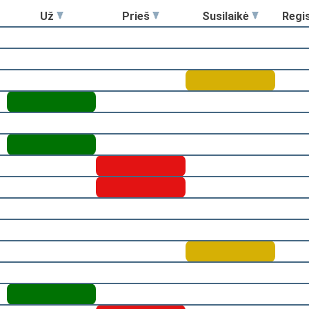
Už
Prieš
Susilaikė
Regi