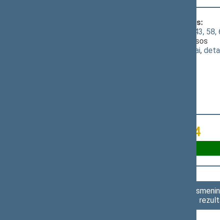
Klausimas, dėl kurio vyko balsavimas:
Seimo STATUTO "Dėl Seimo statuto 43, 58, 60,
[
svarstymas
]; Dėl P.Auštrevičiaus pataisos
(
dokumento tekstas
,
susiję dokumentai
,
deta
Už 25
Susilaikė 14
Asmenini
rezult