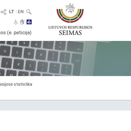
LT
I
EN
os (e. peticija)
sijose statistika