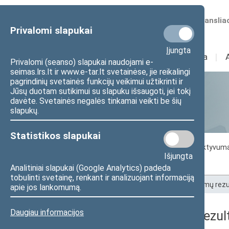
Numatomos transliac
Privalomi slapukai
Įjungta
Sudėtis
I
Veikla
I
Privalomi (seanso) slapukai naudojami e-
seimas.lrs.lt ir www.e-tar.lt svetainėse, jie reikalingi
pagrindinių svetainės funkcijų veikimui užtikrinti ir
Jūsų duotam sutikimui su slapuku išsaugoti, jei tokį
Statistika
davėte. Svetainės negalės tinkamai veikti be šių
slapukų.
Statistikos slapukai
Seimo darbo statistika
Seimo narių aktyvum
Išjungta
Seimo narių balsavimų rezultatai
Analitiniai slapukai (Google Analytics) padeda
tobulinti svetainę, renkant ir analizuojant informaciją
Pradžia
>
Statistika
>
Seimo narių balsavimų rezu
apie jos lankomumą.
Daugiau informacijos
Seimo narių balsavimų rezult