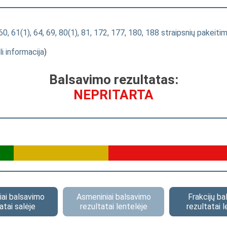
 61(1), 64, 69, 80(1), 81, 172, 177, 180, 188 straipsnių pakeit
li informacija
)
Balsavimo rezultatas:
NEPRITARTA
ai balsavimo
Asmeniniai balsavimo
Frakcijų b
atai salėje
rezultatai lentelėje
rezultatai l