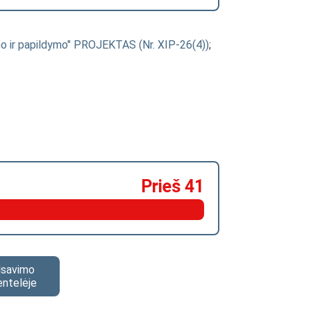
imo ir papildymo" PROJEKTAS (Nr. XIP-26(4))
;
Prieš 41
alsavimo
entelėje