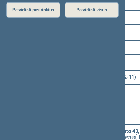
Pasirinkite kadenciją:
Patvirtinti pasirinktus
Patvirtinti visus
2008–2012 metų kadencija
Pasirinkite sesiją:
1 eilinė (2008-11-17 – 2008-12-23)
Pasirinkite posėdį:
Seimo rytinis posėdis Nr. 13 (2008-12-11)
Informacija apie posėdį:
Posėdžio eiga
Posėdžio darbotvarkė
Pasirinkite klausimą:
Seimo STATUTO "Dėl Seimo statuto 43, 58,
PROJEKTAS (Nr. XIP-26(4))
[
Svarstymas
]