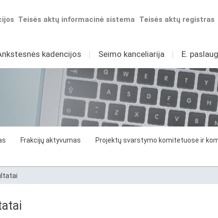
ijos
Teisės aktų informacinė sistema
Teisės aktų registras
Ankstesnės kadencijos
I
Seimo kanceliarija
I
E. paslaug
as
Frakcijų aktyvumas
Projektų svarstymo komitetuose ir komi
ltatai
atai