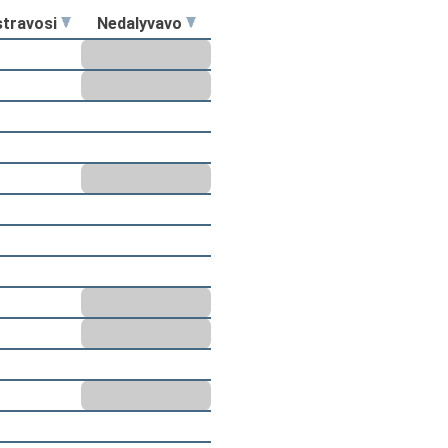
stravosi
Nedalyvavo