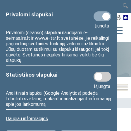
TAIS
TAR
LT
I
EN
Privalomi slapukai
Įjungta
Privalomi (seanso) slapukai naudojami e-
seimas.lrs.lt ir www.e-tar.lt svetainėse, jie reikalingi
pagrindinių svetainės funkcijų veikimui užtikrinti ir
Jūsų duotam sutikimui su slapuku išsaugoti, jei tokį
davėte. Svetainės negalės tinkamai veikti be šių
Statistika
slapukų.
Statistikos slapukai
Išjungta
Analitiniai slapukai (Google Analytics) padeda
tobulinti svetainę, renkant ir analizuojant informaciją
Pradžia
>
Statistika
>
Seimo narių balsavimų rezultatai
apie jos lankomumą.
Daugiau informacijos
Seimo narių balsavimų rezultatai