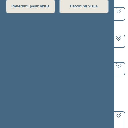
Pasirinkite kadenciją:
Patvirtinti pasirinktus
Patvirtinti visus
2020–2024 metų kadencija
Pasirinkite sesiją:
6 eilinė (2023-03-10 – 2023-07-04)
Pasirinkite posėdį:
Seimo rytinis posėdis Nr. 249 (2023-03-21)
Informacija apie posėdį:
Posėdžio eiga
Posėdžio darbotvarkė
Pasirinkite klausimą:
Posėdžio darbotvarkės tvirtinimas
dėl
patikslintos darbotvarkės patvirtinimo