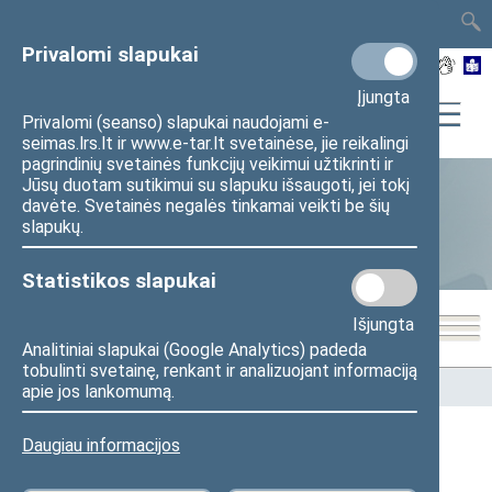
TAIS
TAR
LT
I
EN
Privalomi slapukai
Įjungta
Privalomi (seanso) slapukai naudojami e-
seimas.lrs.lt ir www.e-tar.lt svetainėse, jie reikalingi
pagrindinių svetainės funkcijų veikimui užtikrinti ir
Jūsų duotam sutikimui su slapuku išsaugoti, jei tokį
davėte. Svetainės negalės tinkamai veikti be šių
Statistika
slapukų.
Statistikos slapukai
Išjungta
Analitiniai slapukai (Google Analytics) padeda
tobulinti svetainę, renkant ir analizuojant informaciją
Pradžia
>
Statistika
>
Seimo narių balsavimų rezultatai
apie jos lankomumą.
Daugiau informacijos
Seimo narių balsavimų rezultatai