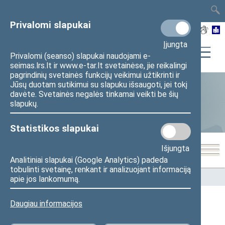
TAIS
TAR
LT
I
EN
Privalomi slapukai
Įjungta
Privalomi (seanso) slapukai naudojami e-
seimas.lrs.lt ir www.e-tar.lt svetainėse, jie reikalingi
pagrindinių svetainės funkcijų veikimui užtikrinti ir
Jūsų duotam sutikimui su slapuku išsaugoti, jei tokį
davėte. Svetainės negalės tinkamai veikti be šių
Statistika
slapukų.
Statistikos slapukai
Išjungta
Analitiniai slapukai (Google Analytics) padeda
tobulinti svetainę, renkant ir analizuojant informaciją
Pradžia
>
Statistika
>
Seimo narių balsavimų rezultatai
apie jos lankomumą.
Daugiau informacijos
Seimo narių balsavimų rezultatai