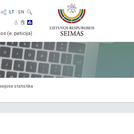
LT
I
EN
os (e. peticija)
sijose statistika