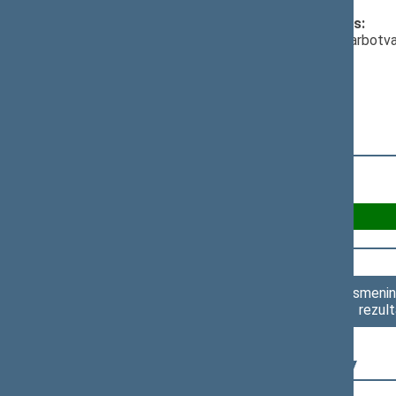
Klausimas, dėl kurio vyko balsavimas:
Klausimas
; dėl pasiūlymo išbraukti iš darbot
Už 78
Asmenini
rezult
Seimo narys
Virgilijus Alekna