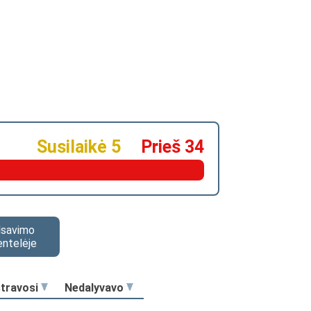
Susilaikė 5
Prieš 34
alsavimo
entelėje
stravosi
Nedalyvavo