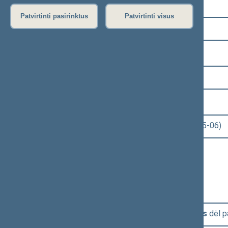
Pasirinkite kadenciją:
Patvirtinti pasirinktus
Patvirtinti visus
2024–2028 metų kadencija
Pasirinkite sesiją:
2 eilinė (2025-03-10 – 2025-06-30)
Pasirinkite posėdį:
Seimo rytinis posėdis Nr. 39 (2025-05-06)
Informacija apie posėdį:
Posėdžio eiga
Posėdžio darbotvarkė
Pasirinkite klausimą:
Posėdžio darbotvarkės tvirtinimas
dėl p