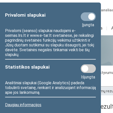
Numatomos transliac
Privalomi slapukai
Įjungta
Sudėtis
I
Veikla
I
Privalomi (seanso) slapukai naudojami e-
seimas.lrs.lt ir www.e-tar.lt svetainėse, jie reikalingi
pagrindinių svetainės funkcijų veikimui užtikrinti ir
Jūsų duotam sutikimui su slapuku išsaugoti, jei tokį
Statistika
davėte. Svetainės negalės tinkamai veikti be šių
slapukų.
Statistikos slapukai
Seimo darbo statistika
Seimo narių aktyvum
Išjungta
Seimo narių balsavimų rezultatai
Analitiniai slapukai (Google Analytics) padeda
tobulinti svetainę, renkant ir analizuojant informaciją
Pradžia
>
Statistika
>
Seimo narių balsavimų rezu
apie jos lankomumą.
Daugiau informacijos
Seimo narių balsavimų rezult