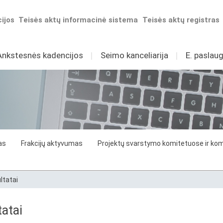
ijos
Teisės aktų informacinė sistema
Teisės aktų registras
Ankstesnės kadencijos
I
Seimo kanceliarija
I
E. paslaug
as
Frakcijų aktyvumas
Projektų svarstymo komitetuose ir komi
ltatai
atai