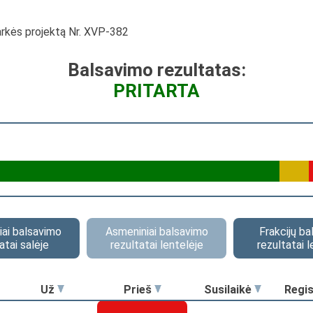
varkės projektą Nr. XVP-382
Balsavimo rezultatas:
PRITARTA
ai balsavimo
Asmeniniai balsavimo
Frakcijų b
atai salėje
rezultatai lentelėje
rezultatai l
Už
Prieš
Susilaikė
Regi