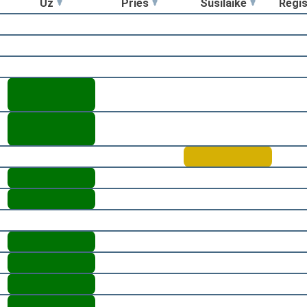
Už
Prieš
Susilaikė
Regi