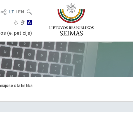
LT
I
EN
os (e. peticija)
sijose statistika