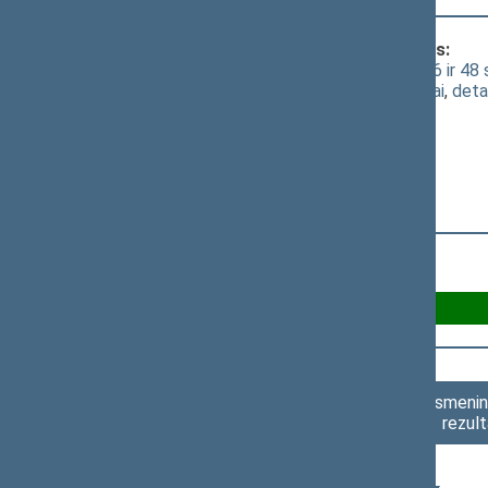
Klausimas, dėl kurio vyko balsavimas:
Švietimo įstatymo Nr. I-1489 40, 43, 46 ir 48
(
dokumento tekstas
,
susiję dokumentai
,
deta
Už 83
Asmenini
rezult