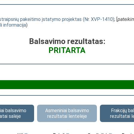
 straipsnių pakeitimo įstatymo projektas (Nr. XVP-1410)
; [
pateiki
li informacija
)
Balsavimo rezultatas:
PRITARTA
ai balsavimo
Asmeniniai balsavimo
Frakcijų b
atai salėje
rezultatai lentelėje
rezultatai l