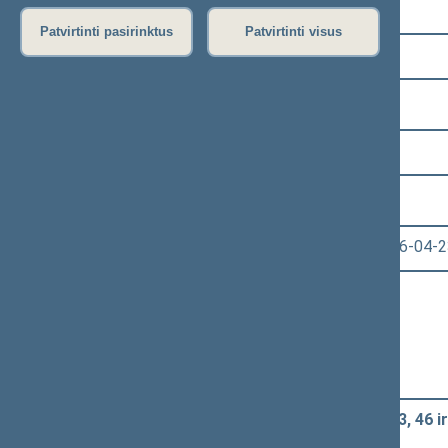
Pasirinkite kadenciją:
Patvirtinti pasirinktus
Patvirtinti visus
2024–2028 metų kadencija
Pasirinkite sesiją:
4 eilinė (2026-03-10 – 2026-07-14)
Pasirinkite posėdį:
Seimo vakarinis posėdis Nr. 139 (2026-04-2
Informacija apie posėdį:
Posėdžio eiga
Posėdžio darbotvarkė
Pasirinkite klausimą:
Švietimo įstatymo Nr. I-1489 40, 43, 46 
po pateikimo