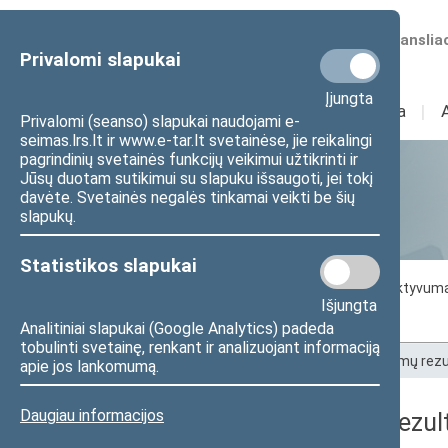
Numatomos transliac
Privalomi slapukai
Įjungta
Sudėtis
I
Veikla
I
Privalomi (seanso) slapukai naudojami e-
seimas.lrs.lt ir www.e-tar.lt svetainėse, jie reikalingi
pagrindinių svetainės funkcijų veikimui užtikrinti ir
Jūsų duotam sutikimui su slapuku išsaugoti, jei tokį
Statistika
davėte. Svetainės negalės tinkamai veikti be šių
slapukų.
Statistikos slapukai
Seimo darbo statistika
Seimo narių aktyvum
Išjungta
Seimo narių balsavimų rezultatai
Analitiniai slapukai (Google Analytics) padeda
tobulinti svetainę, renkant ir analizuojant informaciją
Pradžia
>
Statistika
>
Seimo narių balsavimų rezu
apie jos lankomumą.
Daugiau informacijos
Seimo narių balsavimų rezult