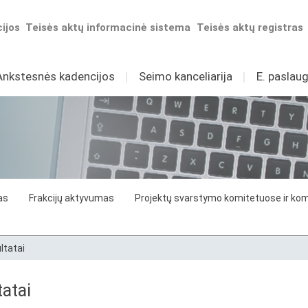
ijos
Teisės aktų informacinė sistema
Teisės aktų registras
Ankstesnės kadencijos
I
Seimo kanceliarija
I
E. paslaug
as
Frakcijų aktyvumas
Projektų svarstymo komitetuose ir komi
ltatai
atai