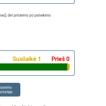
mas
]; dėl pritarimo po pateikimo
Susilaikė 1
Prieš 0
alsavimo
entelėje