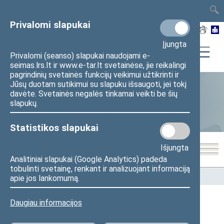
TAIS
TAR
LT
I
EN
Privalomi slapukai
Įjungta
Privalomi (seanso) slapukai naudojami e-
seimas.lrs.lt ir www.e-tar.lt svetainėse, jie reikalingi
pagrindinių svetainės funkcijų veikimui užtikrinti ir
Jūsų duotam sutikimui su slapuku išsaugoti, jei tokį
davėte. Svetainės negalės tinkamai veikti be šių
Statistika
slapukų.
Statistikos slapukai
Išjungta
Analitiniai slapukai (Google Analytics) padeda
tobulinti svetainę, renkant ir analizuojant informaciją
Pradžia
>
Statistika
>
Seimo narių balsavimų rezultatai
apie jos lankomumą.
Daugiau informacijos
Seimo narių balsavimų rezultatai