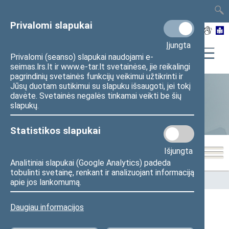
TAIS
TAR
LT
I
EN
Privalomi slapukai
Įjungta
Privalomi (seanso) slapukai naudojami e-
seimas.lrs.lt ir www.e-tar.lt svetainėse, jie reikalingi
pagrindinių svetainės funkcijų veikimui užtikrinti ir
Jūsų duotam sutikimui su slapuku išsaugoti, jei tokį
davėte. Svetainės negalės tinkamai veikti be šių
Statistika
slapukų.
Statistikos slapukai
Išjungta
Analitiniai slapukai (Google Analytics) padeda
tobulinti svetainę, renkant ir analizuojant informaciją
Pradžia
>
Statistika
>
Seimo narių balsavimų rezultatai
apie jos lankomumą.
Daugiau informacijos
Seimo narių balsavimų rezultatai