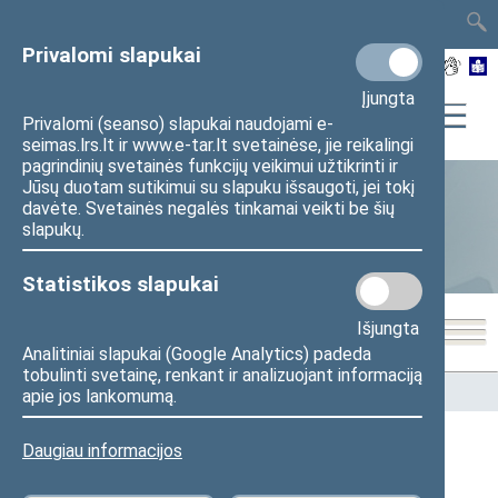
TAIS
TAR
LT
I
EN
Privalomi slapukai
Įjungta
Privalomi (seanso) slapukai naudojami e-
seimas.lrs.lt ir www.e-tar.lt svetainėse, jie reikalingi
pagrindinių svetainės funkcijų veikimui užtikrinti ir
Jūsų duotam sutikimui su slapuku išsaugoti, jei tokį
davėte. Svetainės negalės tinkamai veikti be šių
Statistika
slapukų.
Statistikos slapukai
Išjungta
Analitiniai slapukai (Google Analytics) padeda
tobulinti svetainę, renkant ir analizuojant informaciją
Pradžia
>
Statistika
>
Seimo narių balsavimų rezultatai
apie jos lankomumą.
Daugiau informacijos
Seimo narių balsavimų rezultatai