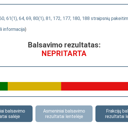
 61(1), 64, 69, 80(1), 81, 172, 177, 180, 188 straipsnių pakeit
li informacija
)
Balsavimo rezultatas:
NEPRITARTA
ai balsavimo
Asmeniniai balsavimo
Frakcijų b
atai salėje
rezultatai lentelėje
rezultatai l