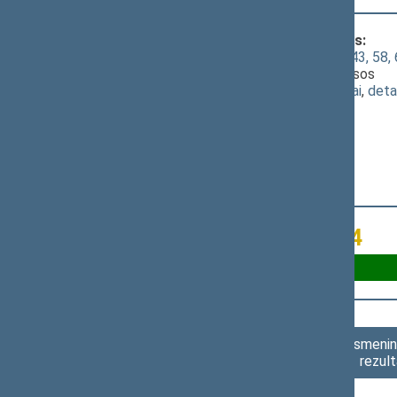
Klausimas, dėl kurio vyko balsavimas:
Seimo STATUTO "Dėl Seimo statuto 43, 58, 60,
[
svarstymas
]; Dėl P.Auštrevičiaus pataisos
(
dokumento tekstas
,
susiję dokumentai
,
deta
Už 25
Susilaikė 14
Asmenini
rezult