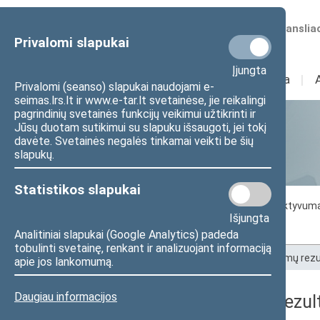
Numatomos transliac
Privalomi slapukai
Įjungta
Sudėtis
I
Veikla
I
Privalomi (seanso) slapukai naudojami e-
seimas.lrs.lt ir www.e-tar.lt svetainėse, jie reikalingi
pagrindinių svetainės funkcijų veikimui užtikrinti ir
Jūsų duotam sutikimui su slapuku išsaugoti, jei tokį
Statistika
davėte. Svetainės negalės tinkamai veikti be šių
slapukų.
Statistikos slapukai
Seimo darbo statistika
Seimo narių aktyvum
Išjungta
Seimo narių balsavimų rezultatai
Analitiniai slapukai (Google Analytics) padeda
tobulinti svetainę, renkant ir analizuojant informaciją
Pradžia
>
Statistika
>
Seimo narių balsavimų rezu
apie jos lankomumą.
Daugiau informacijos
Seimo narių balsavimų rezult