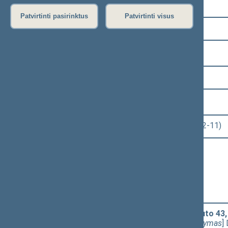
Pasirinkite kadenciją:
Patvirtinti pasirinktus
Patvirtinti visus
2008–2012 metų kadencija
Pasirinkite sesiją:
1 eilinė (2008-11-17 – 2008-12-23)
Pasirinkite posėdį:
Seimo rytinis posėdis Nr. 13 (2008-12-11)
Informacija apie posėdį:
Posėdžio eiga
Posėdžio darbotvarkė
Pasirinkite klausimą:
Seimo STATUTO "Dėl Seimo statuto 43, 58,
PROJEKTAS (Nr. XIP-26(4))
[
Svarstymas
]