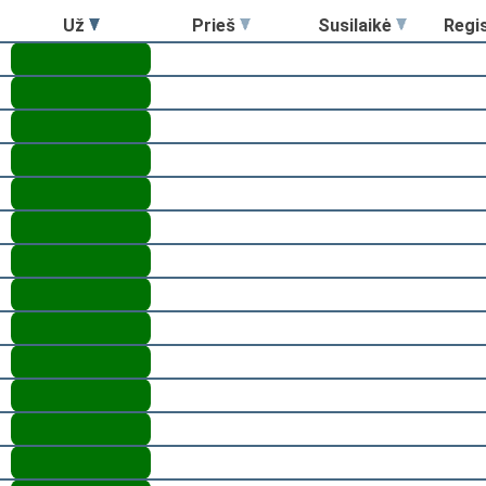
Už
Prieš
Susilaikė
Regi