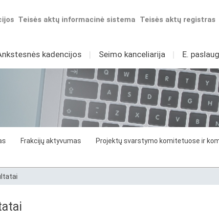
ijos
Teisės aktų informacinė sistema
Teisės aktų registras
Ankstesnės kadencijos
I
Seimo kanceliarija
I
E. paslaug
as
Frakcijų aktyvumas
Projektų svarstymo komitetuose ir komi
ltatai
atai