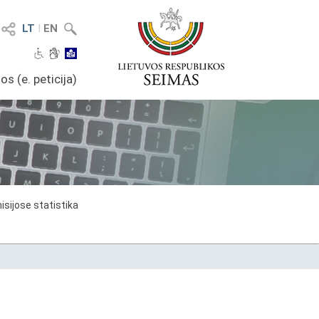
LT
I
EN
os (e. peticija)
sijose statistika