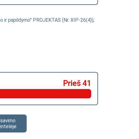
imo ir papildymo" PROJEKTAS (Nr. XIP-26(4))
;
Prieš 41
alsavimo
entelėje