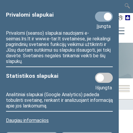
TAIS
TAR
LT
I
EN
Privalomi slapukai
Įjungta
Privalomi (seanso) slapukai naudojami e-
seimas.lrs.lt ir www.e-tar.lt svetainėse, jie reikalingi
pagrindinių svetainės funkcijų veikimui užtikrinti ir
Jūsų duotam sutikimui su slapuku išsaugoti, jei tokį
davėte. Svetainės negalės tinkamai veikti be šių
Statistika
slapukų.
Statistikos slapukai
Išjungta
Analitiniai slapukai (Google Analytics) padeda
tobulinti svetainę, renkant ir analizuojant informaciją
Pradžia
>
Statistika
>
Seimo narių balsavimų rezultatai
apie jos lankomumą.
Daugiau informacijos
Seimo narių balsavimų rezultatai