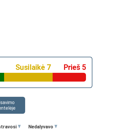
Susilaikė 7
Prieš 5
alsavimo
entelėje
stravosi
Nedalyvavo