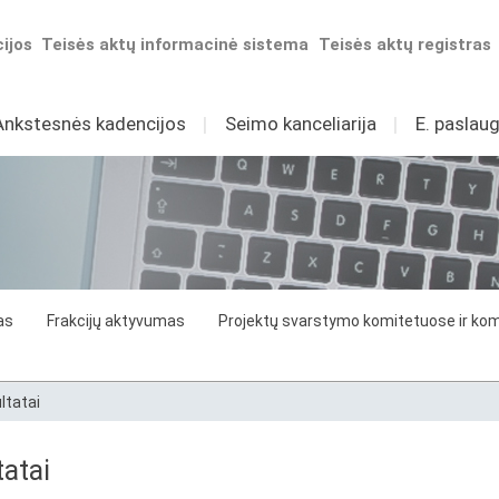
ijos
Teisės aktų informacinė sistema
Teisės aktų registras
Ankstesnės kadencijos
I
Seimo kanceliarija
I
E. paslaug
as
Frakcijų aktyvumas
Projektų svarstymo komitetuose ir komi
ltatai
atai