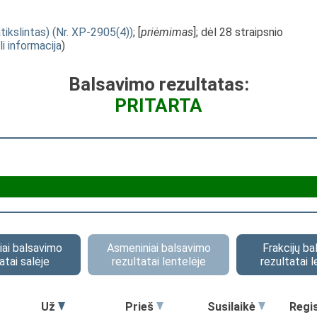
kslintas) (Nr. XP-2905(4))
; [
priėmimas
]; dėl 28 straipsnio
li informacija
)
Balsavimo rezultatas:
PRITARTA
ai balsavimo
Asmeniniai balsavimo
Frakcijų b
atai salėje
rezultatai lentelėje
rezultatai l
Už
Prieš
Susilaikė
Regi