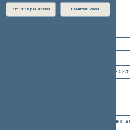
Pasirinkite kadenciją:
Patvirtinti pasirinktus
Patvirtinti visus
2008–2012 metų kadencija
Pasirinkite sesiją:
2 eilinė (2009-03-10 – 2009-07-23)
Pasirinkite posėdį:
Seimo vakarinis posėdis Nr. 68 (2009-04-28
Informacija apie posėdį:
Posėdžio eiga
Posėdžio darbotvarkė
Pasirinkite klausimą:
Mokslo ir studijų ĮSTATYMO PROJEKTAS (