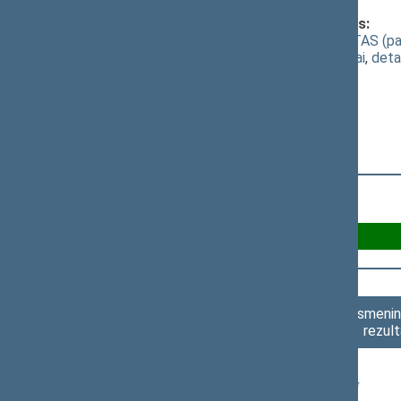
Klausimas, dėl kurio vyko balsavimas:
Mokslo ir studijų ĮSTATYMO PROJEKTAS (pati
(
dokumento tekstas
,
susiję dokumentai
,
deta
Už 33
Asmenini
rezult
Seimo narys