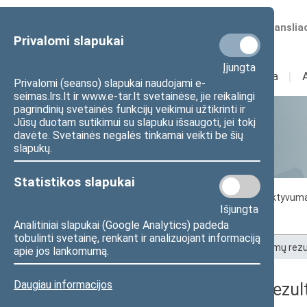
Numatomos transliac
Privalomi slapukai
Įjungta
Sudėtis
I
Veikla
I
Privalomi (seanso) slapukai naudojami e-
seimas.lrs.lt ir www.e-tar.lt svetainėse, jie reikalingi
pagrindinių svetainės funkcijų veikimui užtikrinti ir
Jūsų duotam sutikimui su slapuku išsaugoti, jei tokį
Statistika
davėte. Svetainės negalės tinkamai veikti be šių
slapukų.
Statistikos slapukai
Seimo darbo statistika
Seimo narių aktyvum
Išjungta
Seimo narių balsavimų rezultatai
Analitiniai slapukai (Google Analytics) padeda
tobulinti svetainę, renkant ir analizuojant informaciją
Pradžia
>
Statistika
>
Seimo narių balsavimų rezu
apie jos lankomumą.
Daugiau informacijos
Seimo narių balsavimų rezult