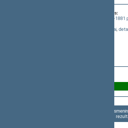
Klausimas, dėl kurio vyko balsavimas:
Elektros energetikos įstatymo Nr. VIII-1881 
dėl šio įstatymo priėmimo
(
dokumento tekstas
,
susiję dokumentai
,
deta
Už 80
Asmenini
rezult