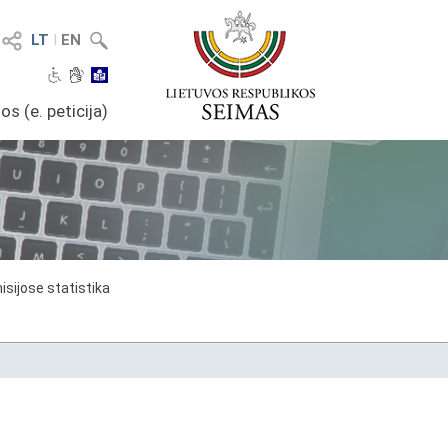
LT
I
EN
os (e. peticija)
sijose statistika