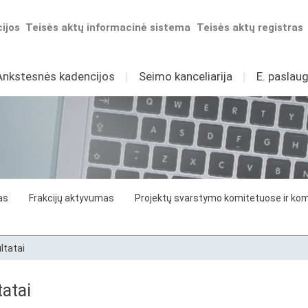
ijos
Teisės aktų informacinė sistema
Teisės aktų registras
Ankstesnės kadencijos
I
Seimo kanceliarija
I
E. paslaug
as
Frakcijų aktyvumas
Projektų svarstymo komitetuose ir komi
ltatai
atai