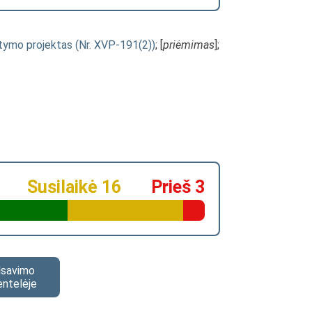
atymo projektas (Nr. XVP-191(2))
; [
priėmimas
];
Susilaikė 16
Prieš 3
alsavimo
entelėje