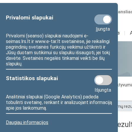
Numatomos transliac
Privalomi slapukai
Įjungta
Sudėtis
I
Veikla
I
Privalomi (seanso) slapukai naudojami e-
seimas.lrs.lt ir www.e-tar.lt svetainėse, jie reikalingi
pagrindinių svetainės funkcijų veikimui užtikrinti ir
Jūsų duotam sutikimui su slapuku išsaugoti, jei tokį
Statistika
davėte. Svetainės negalės tinkamai veikti be šių
slapukų.
Statistikos slapukai
Seimo darbo statistika
Seimo narių aktyvum
Išjungta
Seimo narių balsavimų rezultatai
Analitiniai slapukai (Google Analytics) padeda
tobulinti svetainę, renkant ir analizuojant informaciją
Pradžia
>
Statistika
>
Seimo narių balsavimų rezu
apie jos lankomumą.
Daugiau informacijos
Seimo narių balsavimų rezult