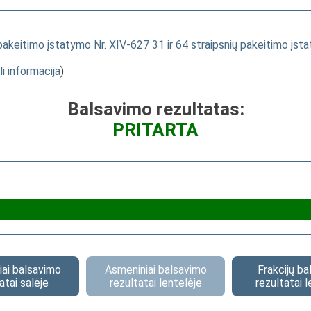
pakeitimo įstatymo Nr. XIV-627 31 ir 64 straipsnių pakeitimo įst
li informacija
)
Balsavimo rezultatas:
PRITARTA
ai balsavimo
Asmeniniai balsavimo
Frakcijų b
atai salėje
rezultatai lentelėje
rezultatai l