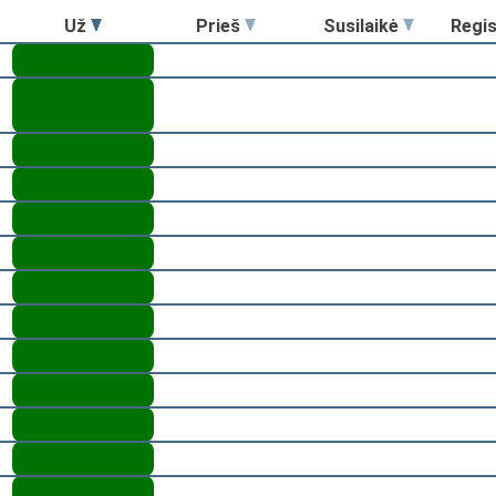
Už
Prieš
Susilaikė
Regi