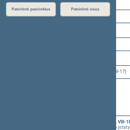
Pasirinkite kadenciją:
Patvirtinti pasirinktus
Patvirtinti visus
2024–2028 metų kadencija
Pasirinkite sesiją:
2 eilinė (2025-03-10 – 2025-06-30)
Pasirinkite posėdį:
Seimo rytinis posėdis Nr. 35 (2025-04-17)
Informacija apie posėdį:
Posėdžio eiga
Posėdžio darbotvarkė
Pasirinkite klausimą:
Elektros energetikos įstatymo Nr. VIII-1
(Nr. XVP-191(2))
[
Priėmimas
] dėl šio įsta