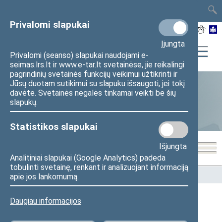
TAIS
TAR
LT
I
EN
Privalomi slapukai
Įjungta
Privalomi (seanso) slapukai naudojami e-
seimas.lrs.lt ir www.e-tar.lt svetainėse, jie reikalingi
pagrindinių svetainės funkcijų veikimui užtikrinti ir
Jūsų duotam sutikimui su slapuku išsaugoti, jei tokį
davėte. Svetainės negalės tinkamai veikti be šių
Statistika
slapukų.
Statistikos slapukai
Išjungta
Analitiniai slapukai (Google Analytics) padeda
tobulinti svetainę, renkant ir analizuojant informaciją
Pradžia
>
Statistika
>
Seimo narių balsavimų rezultatai
apie jos lankomumą.
Daugiau informacijos
Seimo narių balsavimų rezultatai