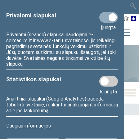
TAIS
TAR
LT
I
EN
Privalomi slapukai
Įjungta
Privalomi (seanso) slapukai naudojami e-
seimas.lrs.lt ir www.e-tar.lt svetainėse, jie reikalingi
pagrindinių svetainės funkcijų veikimui užtikrinti ir
Jūsų duotam sutikimui su slapuku išsaugoti, jei tokį
davėte. Svetainės negalės tinkamai veikti be šių
Statistika
slapukų.
Statistikos slapukai
Išjungta
Analitiniai slapukai (Google Analytics) padeda
tobulinti svetainę, renkant ir analizuojant informaciją
Pradžia
>
Statistika
>
Seimo narių balsavimų rezultatai
apie jos lankomumą.
Daugiau informacijos
Seimo narių balsavimų rezultatai