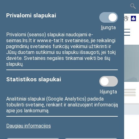
TAIS
TAR
LT
I
EN
Privalomi slapukai
Įjungta
Privalomi (seanso) slapukai naudojami e-
seimas.lrs.lt ir www.e-tar.lt svetainėse, jie reikalingi
pagrindinių svetainės funkcijų veikimui užtikrinti ir
Jūsų duotam sutikimui su slapuku išsaugoti, jei tokį
davėte. Svetainės negalės tinkamai veikti be šių
Statistika
slapukų.
Statistikos slapukai
Išjungta
Analitiniai slapukai (Google Analytics) padeda
tobulinti svetainę, renkant ir analizuojant informaciją
Pradžia
>
Statistika
>
Seimo narių balsavimų rezultatai
apie jos lankomumą.
Daugiau informacijos
Seimo narių balsavimų rezultatai