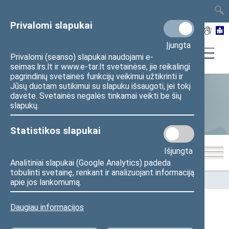
TAIS
TAR
LT
I
EN
Privalomi slapukai
Įjungta
Privalomi (seanso) slapukai naudojami e-
seimas.lrs.lt ir www.e-tar.lt svetainėse, jie reikalingi
pagrindinių svetainės funkcijų veikimui užtikrinti ir
Jūsų duotam sutikimui su slapuku išsaugoti, jei tokį
davėte. Svetainės negalės tinkamai veikti be šių
Statistika
slapukų.
Statistikos slapukai
Išjungta
Analitiniai slapukai (Google Analytics) padeda
tobulinti svetainę, renkant ir analizuojant informaciją
Pradžia
>
Statistika
>
Seimo narių balsavimų rezultatai
apie jos lankomumą.
Daugiau informacijos
Seimo narių balsavimų rezultatai