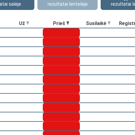
atai salėje
rezultatai lentelėje
rezultatai l
Už
Prieš
Susilaikė
Regist