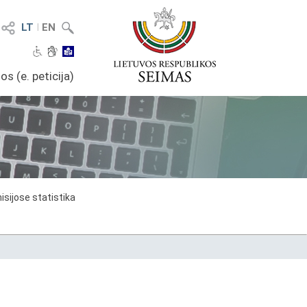
LT
I
EN
os (e. peticija)
sijose statistika