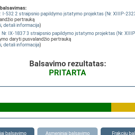
 balsavimas:
. I-532 2 straipsnio papildymo įstatymo projektas (Nr. XIIIP-232
landžio pertrauką
i
,
detali informacija
)
Nr. IX-1837 3 straipsnio papildymo įstatymo projektas (Nr. XIII
ymo daryti pusvalandžio pertrauką
i
,
detali informacija
)
Balsavimo rezultatas:
PRITARTA
ai balsavimo
Asmeniniai balsavimo
Frakcijų b