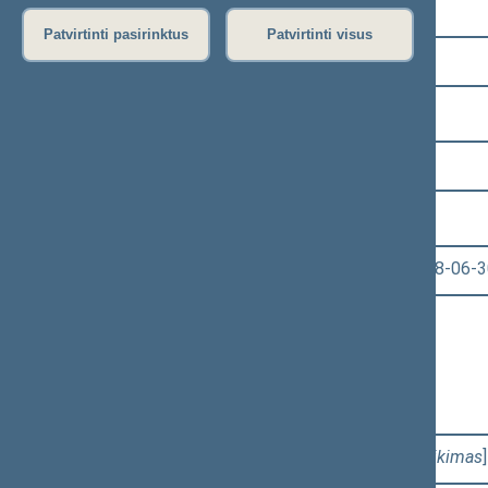
Pasirinkite kadenciją:
Patvirtinti pasirinktus
Patvirtinti visus
2016–2020 metų kadencija
Pasirinkite sesiją:
4 eilinė (2018-03-10 – 2018-06-30)
Pasirinkite posėdį:
Seimo vakarinis posėdis Nr. 200 (2018-06-3
Informacija apie posėdį:
Posėdžio eiga
Posėdžio darbotvarkė
Pasirinkite klausimą:
Klausimų grupė: 1 - 7b, 1 - 7c
[
Pateikimas