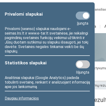
Numatomos transliac
Privalomi slapukai
Įjungta
Sudėtis
I
Veikla
I
Privalomi (seanso) slapukai naudojami e-
seimas.lrs.lt ir www.e-tar.lt svetainėse, jie reikalingi
pagrindinių svetainės funkcijų veikimui užtikrinti ir
Jūsų duotam sutikimui su slapuku išsaugoti, jei tokį
Statistika
davėte. Svetainės negalės tinkamai veikti be šių
slapukų.
Statistikos slapukai
Seimo darbo statistika
Seimo narių aktyvum
Išjungta
Seimo narių balsavimų rezultatai
Analitiniai slapukai (Google Analytics) padeda
tobulinti svetainę, renkant ir analizuojant informaciją
Pradžia
>
Statistika
>
Seimo narių balsavimų rezu
apie jos lankomumą.
Daugiau informacijos
Seimo narių balsavimų rezult