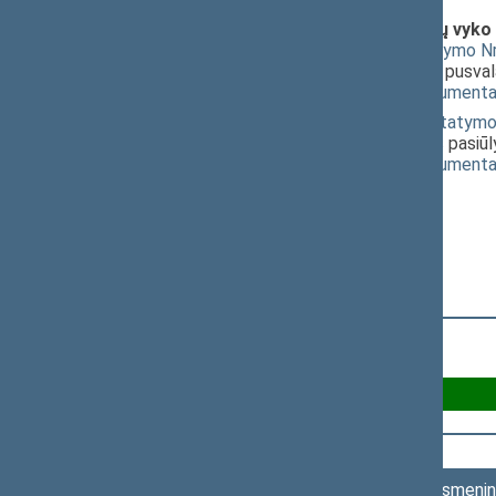
Klausimai (svarstyti kartu), dėl kurių vyko
Savivaldybių tarybų rinkimų įstatymo Nr
darbo frakcijos pasiūlymo daryti pusva
(
dokumento tekstas
,
susiję dokumenta
Rinkimų į Europos Parlamentą įstatymo 
socialdemokratų darbo frakcijos pasiūl
(
dokumento tekstas
,
susiję dokumenta
Už 63
Asmenini