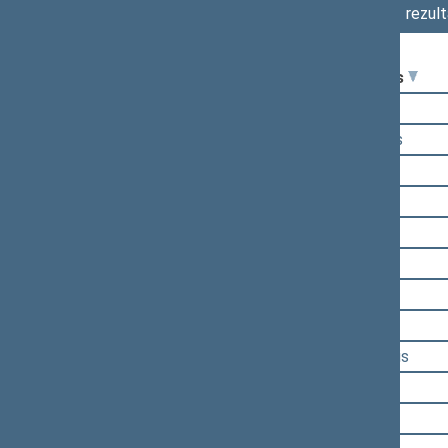
rezult
Seimo narys
Mantas Adomėnas
Arvydas Anušauskas
Aušrinė Armonaitė
Audronius Ažubalis
Irena Degutienė
Simonas Gentvilas
Sergejus Jovaiša
Rasa Juknevičienė
Vytautas Juozapaitis
Laurynas Kasčiūnas
Vytautas Kernagis