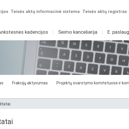
ijos
Teisės aktų informacinė sistema
Teisės aktų registras
Ankstesnės kadencijos
I
Seimo kanceliarija
I
E. paslaug
as
Frakcijų aktyvumas
Projektų svarstymo komitetuose ir komi
ltatai
atai