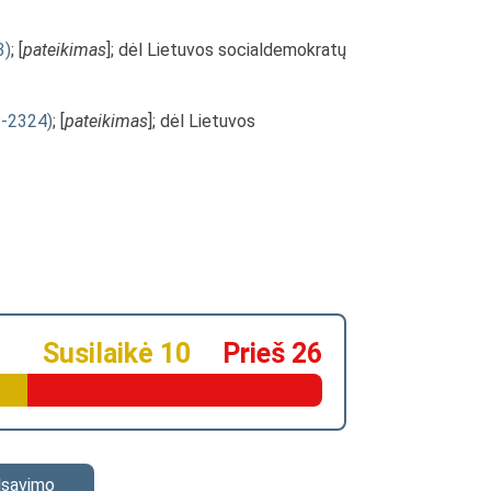
3)
; [
pateikimas
]; dėl Lietuvos socialdemokratų
P-2324)
; [
pateikimas
]; dėl Lietuvos
Susilaikė 10
Prieš 26
alsavimo