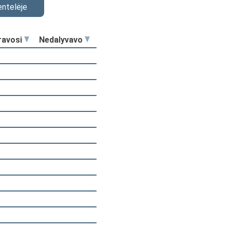
entelėje
ravosi
Nedalyvavo