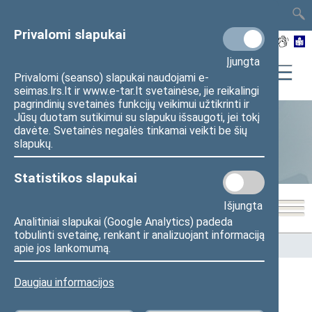
TAIS
TAR
LT
I
EN
Privalomi slapukai
Įjungta
Privalomi (seanso) slapukai naudojami e-
seimas.lrs.lt ir www.e-tar.lt svetainėse, jie reikalingi
pagrindinių svetainės funkcijų veikimui užtikrinti ir
Jūsų duotam sutikimui su slapuku išsaugoti, jei tokį
davėte. Svetainės negalės tinkamai veikti be šių
Statistika
slapukų.
Statistikos slapukai
Išjungta
Analitiniai slapukai (Google Analytics) padeda
tobulinti svetainę, renkant ir analizuojant informaciją
Pradžia
>
Statistika
>
Seimo narių balsavimų rezultatai
apie jos lankomumą.
Daugiau informacijos
Seimo narių balsavimų rezultatai