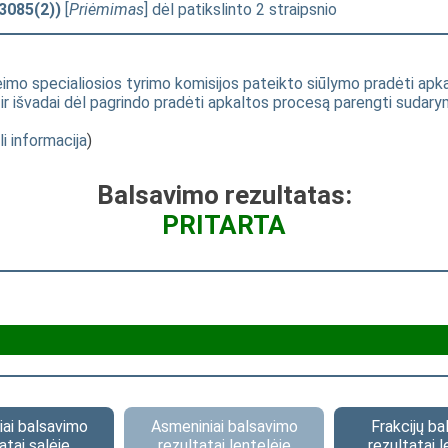
3085(2))
[
Priėmimas
] dėl patikslinto 2 straipsnio
imo specialiosios tyrimo komisijos pateikto siūlymo pradėti ap
rti ir išvadai dėl pagrindo pradėti apkaltos procesą parengti sudar
li informacija
)
Balsavimo rezultatas:
PRITARTA
ai balsavimo
Asmeniniai balsavimo
Frakcijų b
atai salėje
rezultatai lentelėje
rezultatai l