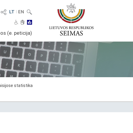
LT
I
EN
os (e. peticija)
sijose statistika