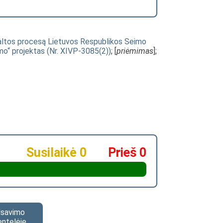
kaltos procesą Lietuvos Respublikos Seimo
ymo“ projektas (Nr. XIVP-3085(2))
; [
priėmimas
];
Susilaikė 0
Prieš 0
alsavimo
entelėje