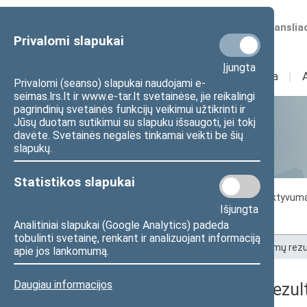
Numatomos transliac
Privalomi slapukai
Įjungta
Sudėtis
I
Veikla
I
Privalomi (seanso) slapukai naudojami e-
seimas.lrs.lt ir www.e-tar.lt svetainėse, jie reikalingi
pagrindinių svetainės funkcijų veikimui užtikrinti ir
Jūsų duotam sutikimui su slapuku išsaugoti, jei tokį
Statistika
davėte. Svetainės negalės tinkamai veikti be šių
slapukų.
Statistikos slapukai
Seimo darbo statistika
Seimo narių aktyvum
Išjungta
Seimo narių balsavimų rezultatai
Analitiniai slapukai (Google Analytics) padeda
tobulinti svetainę, renkant ir analizuojant informaciją
Pradžia
>
Statistika
>
Seimo narių balsavimų rezu
apie jos lankomumą.
Daugiau informacijos
Seimo narių balsavimų rezult