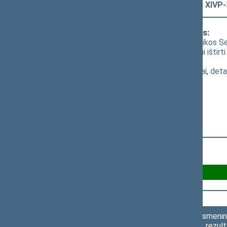
parengti sudarymo“ projektas (Nr. XIVP-
Klausimas, dėl kurio vyko balsavimas:
Seimo nutarimo „Dėl Lietuvos Respublikos Se
nariui Remigijui Žemaitaičiui pagrįstumui išti
dėl patikslinto 2 straipsnio
(
dokumento tekstas
,
susiję dokumentai
,
deta
Už 68
Asmenini
rezult