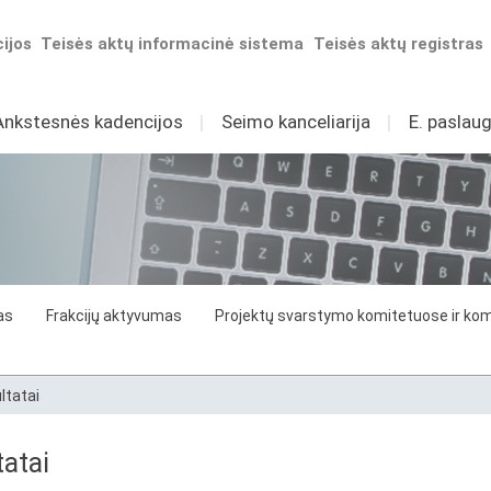
ijos
Teisės aktų informacinė sistema
Teisės aktų registras
Ankstesnės kadencijos
I
Seimo kanceliarija
I
E. paslaug
as
Frakcijų aktyvumas
Projektų svarstymo komitetuose ir komi
ltatai
atai