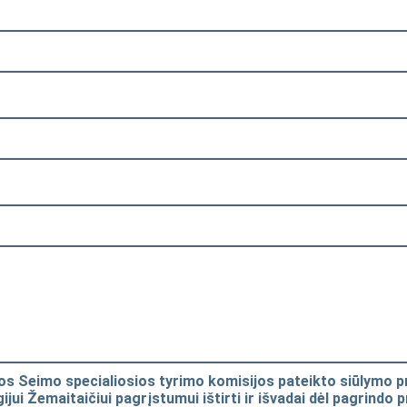
os Seimo specialiosios tyrimo komisijos pateikto siūlymo p
jui Žemaitaičiui pagrįstumui ištirti ir išvadai dėl pagrindo