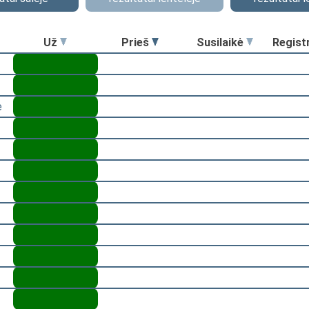
Už
Prieš
Susilaikė
Regist
ė