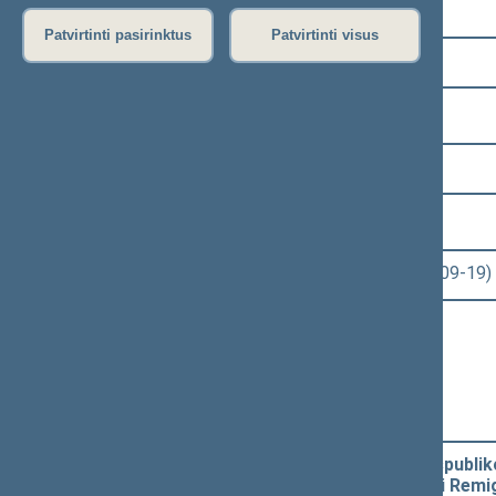
Pasirinkite kadenciją:
Patvirtinti pasirinktus
Patvirtinti visus
2020–2024 metų kadencija
Pasirinkite sesiją:
7 eilinė (2023-09-10 – 2023-12-23)
Pasirinkite posėdį:
Seimo rytinis posėdis Nr. 302 (2023-09-19)
Informacija apie posėdį:
Posėdžio eiga
Posėdžio darbotvarkė
Pasirinkite klausimą:
Seimo nutarimo „Dėl Lietuvos Respublik
Lietuvos Respublikos Seimo nariui Remigi