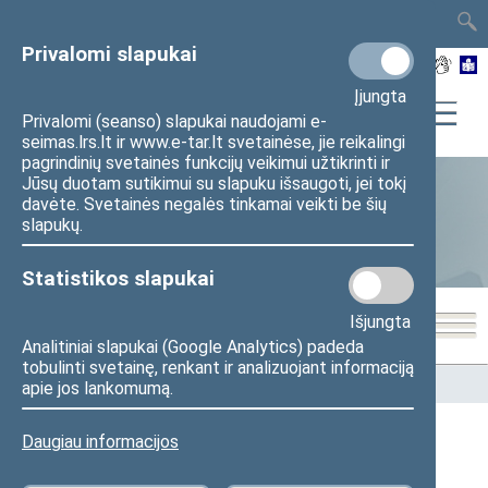
TAIS
TAR
LT
I
EN
Privalomi slapukai
Įjungta
Privalomi (seanso) slapukai naudojami e-
seimas.lrs.lt ir www.e-tar.lt svetainėse, jie reikalingi
pagrindinių svetainės funkcijų veikimui užtikrinti ir
Jūsų duotam sutikimui su slapuku išsaugoti, jei tokį
davėte. Svetainės negalės tinkamai veikti be šių
Statistika
slapukų.
Statistikos slapukai
Išjungta
Analitiniai slapukai (Google Analytics) padeda
tobulinti svetainę, renkant ir analizuojant informaciją
Pradžia
>
Statistika
>
Seimo narių balsavimų rezultatai
apie jos lankomumą.
Daugiau informacijos
Seimo narių balsavimų rezultatai