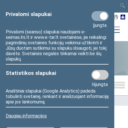
TAIS
TAR
LT
I
EN
Privalomi slapukai
Įjungta
Privalomi (seanso) slapukai naudojami e-
seimas.lrs.lt ir www.e-tar.lt svetainėse, jie reikalingi
pagrindinių svetainės funkcijų veikimui užtikrinti ir
Jūsų duotam sutikimui su slapuku išsaugoti, jei tokį
davėte. Svetainės negalės tinkamai veikti be šių
Statistika
slapukų.
Statistikos slapukai
Išjungta
Analitiniai slapukai (Google Analytics) padeda
tobulinti svetainę, renkant ir analizuojant informaciją
Pradžia
>
Statistika
>
Seimo narių balsavimų rezultatai
apie jos lankomumą.
Daugiau informacijos
Seimo narių balsavimų rezultatai