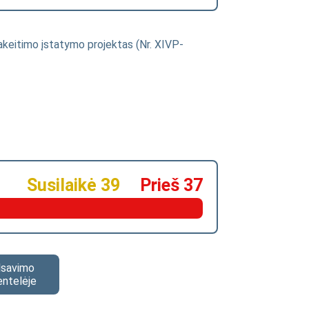
pakeitimo įstatymo projektas (Nr. XIVP-
Susilaikė 39
Prieš 37
alsavimo
entelėje