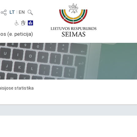
LT
I
EN
os (e. peticija)
sijose statistika