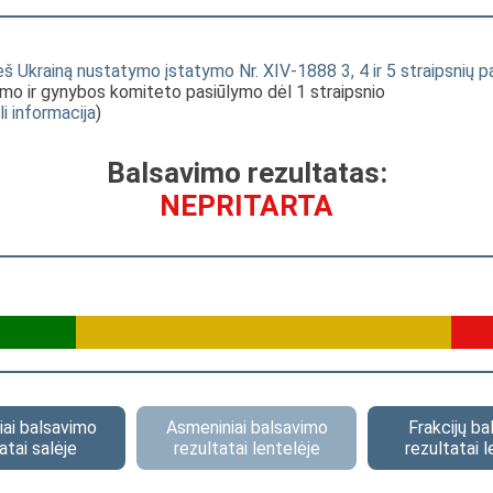
ieš Ukrainą nustatymo įstatymo Nr. XIV-1888 3, 4 ir 5 straipsnių 
gumo ir gynybos komiteto pasiūlymo dėl 1 straipsnio
li informacija
)
Balsavimo rezultatas:
NEPRITARTA
ai balsavimo
Asmeniniai balsavimo
Frakcijų b
atai salėje
rezultatai lentelėje
rezultatai l