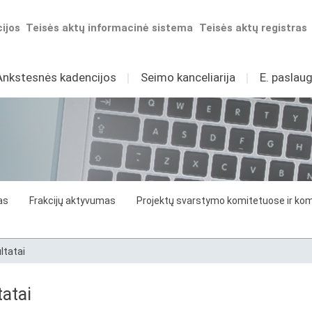
ijos
Teisės aktų informacinė sistema
Teisės aktų registras
Ankstesnės kadencijos
I
Seimo kanceliarija
I
E. paslaug
as
Frakcijų aktyvumas
Projektų svarstymo komitetuose ir komi
ltatai
atai