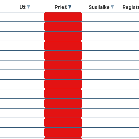
Už
Prieš
Susilaikė
Regist