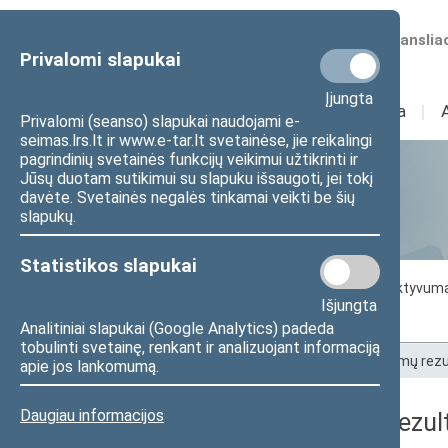
Numatomos transliac
Privalomi slapukai
Įjungta
Sudėtis
I
Veikla
I
Privalomi (seanso) slapukai naudojami e-
seimas.lrs.lt ir www.e-tar.lt svetainėse, jie reikalingi
pagrindinių svetainės funkcijų veikimui užtikrinti ir
Jūsų duotam sutikimui su slapuku išsaugoti, jei tokį
Statistika
davėte. Svetainės negalės tinkamai veikti be šių
slapukų.
Statistikos slapukai
Seimo darbo statistika
Seimo narių aktyvum
Išjungta
Seimo narių balsavimų rezultatai
Analitiniai slapukai (Google Analytics) padeda
tobulinti svetainę, renkant ir analizuojant informaciją
Pradžia
>
Statistika
>
Seimo narių balsavimų rezu
apie jos lankomumą.
Daugiau informacijos
Seimo narių balsavimų rezult