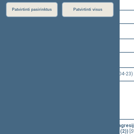
Pasirinkite kadenciją:
Patvirtinti pasirinktus
Patvirtinti visus
2020–2024 metų kadencija
Pasirinkite sesiją:
8 eilinė (2024-03-10 – 2024-07-18)
Pasirinkite posėdį:
Seimo rytinis posėdis Nr. 366 (2024-04-23)
Informacija apie posėdį:
Posėdžio eiga
Posėdžio darbotvarkė
Pasirinkite klausimą:
Ribojamųjų priemonių dėl karinės agresij
įstatymo projektas (Nr. XIVP-3461(2))
[
S