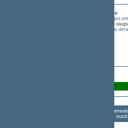
Klausimas, dėl kurio vyko balsavimas:
Ribojamųjų priemonių dėl karinės agresijos pr
3461(2))
; [
svarstymas
]; dėl Nacionalinio sau
(
dokumento tekstas
,
susiję dokumentai
,
deta
Už 41
Asmenini
rezult