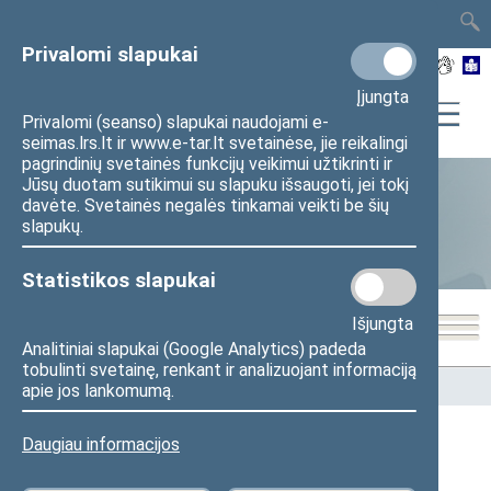
TAIS
TAR
LT
I
EN
Privalomi slapukai
Įjungta
Privalomi (seanso) slapukai naudojami e-
seimas.lrs.lt ir www.e-tar.lt svetainėse, jie reikalingi
pagrindinių svetainės funkcijų veikimui užtikrinti ir
Jūsų duotam sutikimui su slapuku išsaugoti, jei tokį
davėte. Svetainės negalės tinkamai veikti be šių
Statistika
slapukų.
Statistikos slapukai
Išjungta
Analitiniai slapukai (Google Analytics) padeda
tobulinti svetainę, renkant ir analizuojant informaciją
Pradžia
>
Statistika
>
Seimo narių balsavimų rezultatai
apie jos lankomumą.
Daugiau informacijos
Seimo narių balsavimų rezultatai