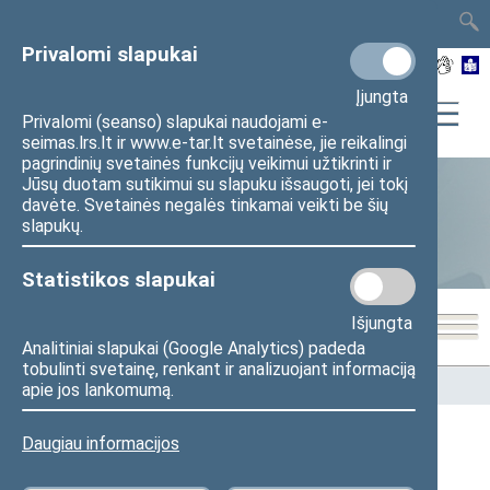
TAIS
TAR
LT
I
EN
Privalomi slapukai
Įjungta
Privalomi (seanso) slapukai naudojami e-
seimas.lrs.lt ir www.e-tar.lt svetainėse, jie reikalingi
pagrindinių svetainės funkcijų veikimui užtikrinti ir
Jūsų duotam sutikimui su slapuku išsaugoti, jei tokį
davėte. Svetainės negalės tinkamai veikti be šių
Statistika
slapukų.
Statistikos slapukai
Išjungta
Analitiniai slapukai (Google Analytics) padeda
tobulinti svetainę, renkant ir analizuojant informaciją
Pradžia
>
Statistika
>
Seimo narių balsavimų rezultatai
apie jos lankomumą.
Daugiau informacijos
Seimo narių balsavimų rezultatai