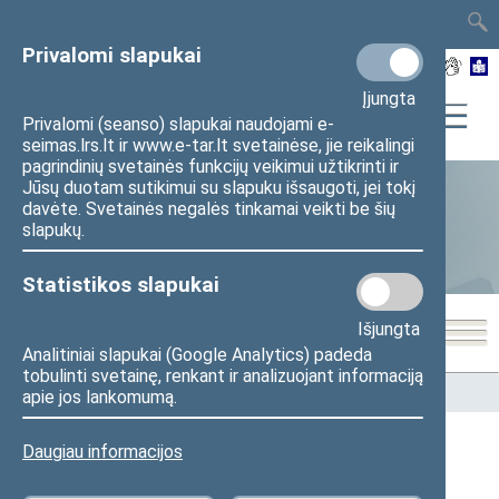
TAIS
TAR
LT
I
EN
Privalomi slapukai
Įjungta
Privalomi (seanso) slapukai naudojami e-
seimas.lrs.lt ir www.e-tar.lt svetainėse, jie reikalingi
pagrindinių svetainės funkcijų veikimui užtikrinti ir
Jūsų duotam sutikimui su slapuku išsaugoti, jei tokį
davėte. Svetainės negalės tinkamai veikti be šių
Statistika
slapukų.
Statistikos slapukai
Išjungta
Analitiniai slapukai (Google Analytics) padeda
tobulinti svetainę, renkant ir analizuojant informaciją
Pradžia
>
Statistika
>
Seimo narių balsavimų rezultatai
apie jos lankomumą.
Daugiau informacijos
Seimo narių balsavimų rezultatai