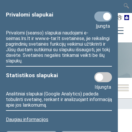
TAIS
TAR
LT
I
EN
Privalomi slapukai
Įjungta
Privalomi (seanso) slapukai naudojami e-
seimas.lrs.lt ir www.e-tar.lt svetainėse, jie reikalingi
pagrindinių svetainės funkcijų veikimui užtikrinti ir
Jūsų duotam sutikimui su slapuku išsaugoti, jei tokį
davėte. Svetainės negalės tinkamai veikti be šių
Statistika
slapukų.
Statistikos slapukai
Išjungta
Analitiniai slapukai (Google Analytics) padeda
tobulinti svetainę, renkant ir analizuojant informaciją
Pradžia
>
Statistika
>
Seimo narių balsavimų rezultatai
apie jos lankomumą.
Daugiau informacijos
Seimo narių balsavimų rezultatai