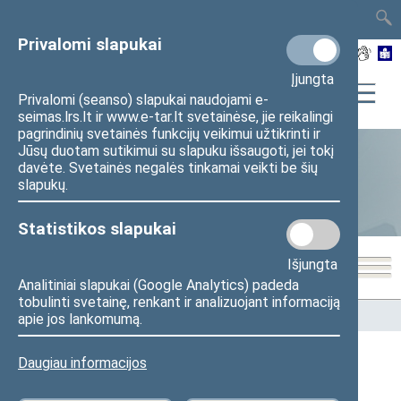
TAIS
TAR
LT
I
EN
Privalomi slapukai
Įjungta
Privalomi (seanso) slapukai naudojami e-
seimas.lrs.lt ir www.e-tar.lt svetainėse, jie reikalingi
pagrindinių svetainės funkcijų veikimui užtikrinti ir
Jūsų duotam sutikimui su slapuku išsaugoti, jei tokį
davėte. Svetainės negalės tinkamai veikti be šių
Statistika
slapukų.
Statistikos slapukai
Išjungta
Analitiniai slapukai (Google Analytics) padeda
tobulinti svetainę, renkant ir analizuojant informaciją
Pradžia
>
Statistika
>
Seimo narių balsavimų rezultatai
apie jos lankomumą.
Daugiau informacijos
Seimo narių balsavimų rezultatai