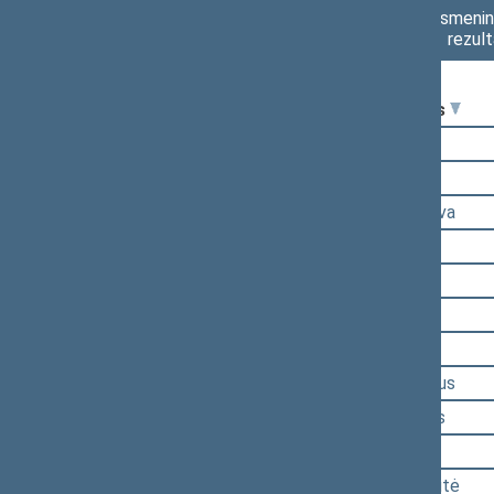
Asmenini
rezult
Seimo narys
Valius Ąžuolas
Andrius Bagdonas
Algimantas Dumbrava
Dainius Gaižauskas
Aidas Gedvilas
Ligita Girskienė
Eugenijus Jovaiša
Deividas Labanavičius
Mindaugas Puidokas
Edita Rudelienė
Rimantė Šalaševičiūtė