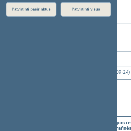
Pasirinkite kadenciją:
Patvirtinti pasirinktus
Patvirtinti visus
2020–2024 metų kadencija
Pasirinkite sesiją:
9 eilinė (2024-09-10 – 2024-11-12)
Pasirinkite posėdį:
Seimo rytinis posėdis Nr. 414 (2024-09-24)
Informacija apie posėdį:
Posėdžio eiga
Posėdžio darbotvarkė
Pasirinkite klausimą:
Įstatymo „Dėl susitarimo dėl Europos rek
laipsniškos Banko operacijų geografinės 