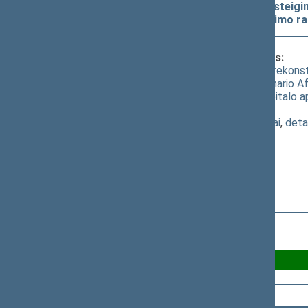
rekonstrukcijos ir plėtros banko įsteigi
įprastinėms operacijoms panaikinimo rat
Klausimas, dėl kurio vyko balsavimas:
Įstatymo „Dėl susitarimo dėl Europos rekonstr
geografinės aprėpties plėtros į Užsachario Afr
pakeitimo dėl įstatuose nustatyto kapitalo ap
pritarimo po svarstymo
(
dokumento tekstas
,
susiję dokumentai
,
deta
Už 100