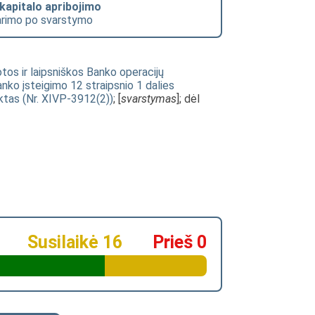
 kapitalo apribojimo
tarimo po svarstymo
tos ir laipsniškos Banko operacijų
anko įsteigimo 12 straipsnio 1 dalies
ktas (Nr. XIVP-3912(2))
; [
svarstymas
]; dėl
Susilaikė 16
Prieš 0