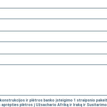
onstrukcijos ir plėtros banko įsteigimo 1 straipsnio pakeit
aprėpties plėtros į Užsachario Afriką ir Iraką ir Susitarim