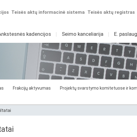
ijos
Teisės aktų informacinė sistema
Teisės aktų registras
Ankstesnės kadencijos
I
Seimo kanceliarija
I
E. paslaug
as
Frakcijų aktyvumas
Projektų svarstymo komitetuose ir komi
ltatai
atai