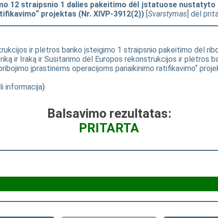
mo 12 straipsnio 1 dalies pakeitimo dėl įstatuose nustatyto
ifikavimo“ projektas (Nr. XIVP-3912(2))
[
Svarstymas
] dėl pri
ukcijos ir plėtros banko įsteigimo 1 straipsnio pakeitimo dėl ribo
iką ir Iraką ir Susitarimo dėl Europos rekonstrukcijos ir plėtros b
ribojimo įprastinėms operacijoms panaikinimo ratifikavimo“ proje
li informacija
)
Balsavimo rezultatas:
PRITARTA