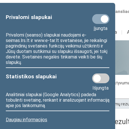
Numatomos transliac
Privalomi slapukai
Įjungta
Sudėtis
I
Veikla
I
Privalomi (seanso) slapukai naudojami e-
seimas.lrs.lt ir www.e-tar.lt svetainėse, jie reikalingi
pagrindinių svetainės funkcijų veikimui užtikrinti ir
Jūsų duotam sutikimui su slapuku išsaugoti, jei tokį
Statistika
davėte. Svetainės negalės tinkamai veikti be šių
slapukų.
Statistikos slapukai
Seimo darbo statistika
Seimo narių aktyvum
Išjungta
Seimo narių balsavimų rezultatai
Analitiniai slapukai (Google Analytics) padeda
tobulinti svetainę, renkant ir analizuojant informaciją
Pradžia
>
Statistika
>
Seimo narių balsavimų rezu
apie jos lankomumą.
Daugiau informacijos
Seimo narių balsavimų rezult