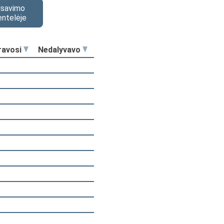
alsavimo
entelėje
ravosi
Nedalyvavo