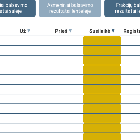
ai balsavimo
Asmeniniai balsavimo
Frakcijų b
atai salėje
rezultatai lentelėje
rezultatai l
Už
Prieš
Susilaikė
Regist