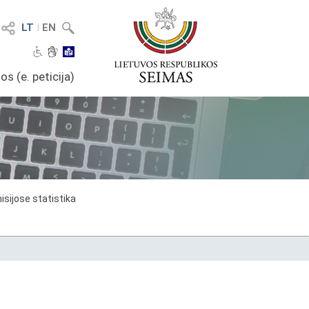
LT
I
EN
os (e. peticija)
sijose statistika